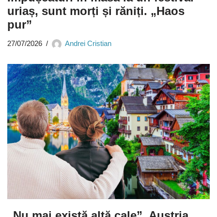
uriaș, sunt morți și răniți. „Haos
pur”
27/07/2026
Andrei Cristian
„Nu mai există altă cale”. Austria