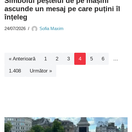
Simbolul peștelui de pe mașini
ascunde un mesaj pe care puțini îl
înțeleg
24/07/2026
Sofia Maxim
« Anterioară
1
2
3
4
5
6
…
1.408
Următor »