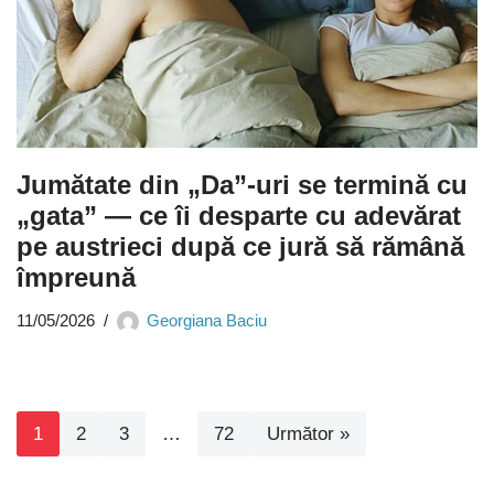
Jumătate din „Da”-uri se termină cu
„gata” — ce îi desparte cu adevărat
pe austrieci după ce jură să rămână
împreună
11/05/2026
Georgiana Baciu
1
2
3
…
72
Următor »