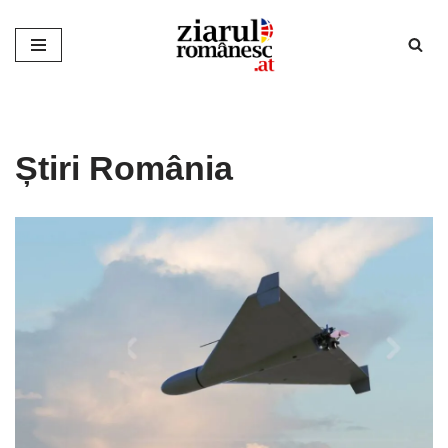
Sari
la
conținut
Știri România