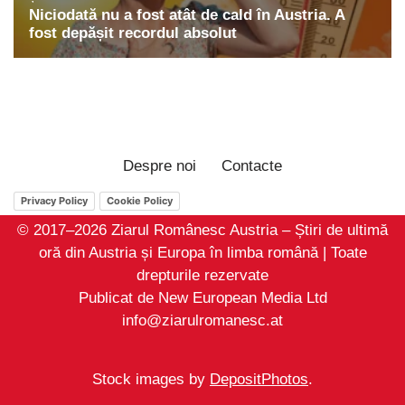
Despre noi
Contacte
Privacy Policy
Cookie Policy
© 2017–2026 Ziarul Românesc Austria – Știri de ultimă
oră din Austria și Europa în limba română | Toate
drepturile rezervate
Publicat de New European Media Ltd
info@ziarulromanesc.at
Stock images by
DepositPhotos
.