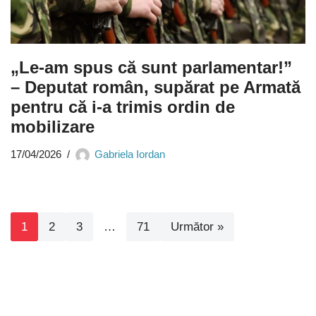
„Le-am spus că sunt parlamentar!”
– Deputat român, supărat pe Armată
pentru că i-a trimis ordin de
mobilizare
17/04/2026
Gabriela Iordan
1
2
3
…
71
Următor »