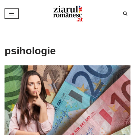
Sari
la
conținut
psihologie