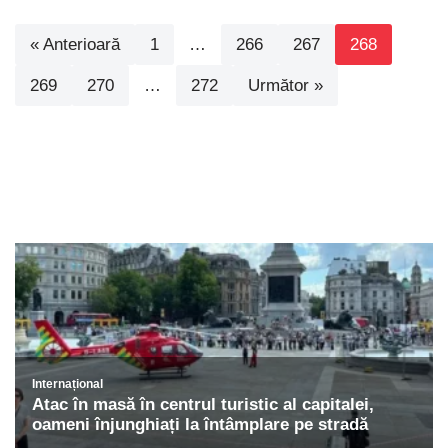
« Anterioară
1
…
266
267
268
269
270
…
272
Următor »