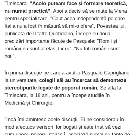
Timișoara.
”Acolo puteam face și formare teoretică,
nu numai practică”
. Apoi a decis să se mute la Viena
pentru specializare. ”Caut acea independență pe care
Italia nu a fost în măsură să mi-o ofere”. Povestea lui,
publicată de Il fatto Quotidiano, începe cu două
precizări importante făcute de Pasquale: ”Romii și
românii nu sunt același lucru”. ”Nu toți românii sunt
hoți”.
În prima discuție pe care a avut-o Pasquale Caprigliano
la universitate,
colegii săi au încercat să demonteze
stereotipurile legate de poporul român.
Se afla la
Timișoara, la 18 ani, pentru a începe studiile în
Medicină și Chirurgie.
”Încă îmi amintesc acele discuții. Ei ne considerau în
mod afectuos verișorii lor bogați și este trist să vezi
cum uneori poporul italian îi asociază numai cu fapte de