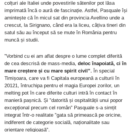
colțuri ale Italiei unde povestirile sătenilor pot lăsa
imprimată încă o aură de fascinație. Astfel, Pasquale își
amintește că în micul sat din provincia Avellino unde a
crescut, la Sirignano, când era la liceu, câțiva tineri din
satul său au început să se mute în România pentru
muncă și studii.
”Vorbind cu ei am aflat despre o lume complet diferită
de cea descrisă de mass-media,
deloc înapoiată, ci în
mare creștere și cu mare spirit civil”.
În special
Timișoara, care va fi Capitala europeană a culturii în
20121, întruchipa pentru el magia Europei zorilor, un
melting pot în care diferite culturi intră în contact în
manieră pașnică. Și ”datorită și ospitalității unui popor
excepțional precum cel român” Pasquale s-a simțit
integrat într-o realitate ”gata să primească pe oricine,
indiferent de categorie socială, naționalitate sau
orientare religioasă”.