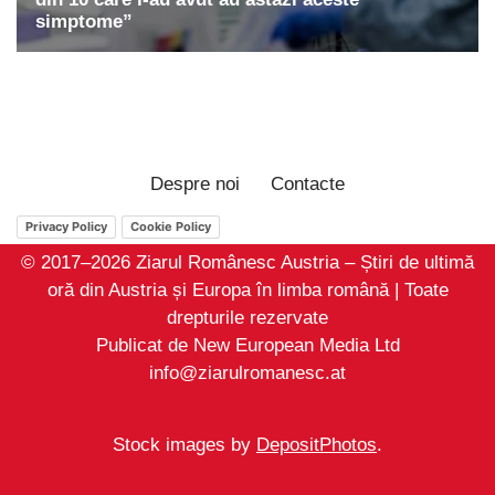
Despre noi
Contacte
Privacy Policy
Cookie Policy
© 2017–2026 Ziarul Românesc Austria – Știri de ultimă
oră din Austria și Europa în limba română | Toate
drepturile rezervate
Publicat de New European Media Ltd
info@ziarulromanesc.at
Stock images by
DepositPhotos
.