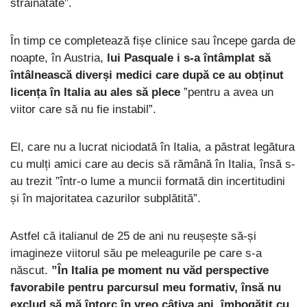
străinătate”.
În timp ce completează fișe clinice sau începe garda de
noapte, în Austria,
lui Pasquale i s-a întâmplat să
întâlnească diverși medici care după ce au obținut
licența în Italia au ales să plece
”pentru a avea un
viitor care să nu fie instabil”.
El, care nu a lucrat niciodată în Italia, a păstrat legătura
cu mulți amici care au decis să rămână în Italia, însă s-
au trezit ”într-o lume a muncii formată din incertitudini
și în majoritatea cazurilor subplătită”.
Astfel că italianul de 25 de ani nu reușește să-și
imagineze viitorul său pe meleagurile pe care s-a
născut.
”În Italia pe moment nu văd perspective
favorabile pentru parcursul meu formativ, însă nu
exclud să mă întorc în vreo câțiva ani, îmbogățit cu