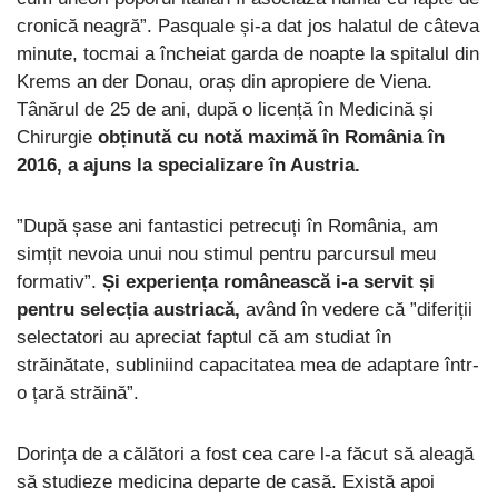
cronică neagră”. Pasquale și-a dat jos halatul de câteva
minute, tocmai a încheiat garda de noapte la spitalul din
Krems an der Donau, oraș din apropiere de Viena.
Tânărul de 25 de ani, după o licență în Medicină și
Chirurgie
obținută cu notă maximă în România în
2016, a ajuns la specializare în Austria.
”După șase ani fantastici petrecuți în România, am
simțit nevoia unui nou stimul pentru parcursul meu
formativ”.
Și experiența românească i-a servit și
pentru selecția austriacă,
având în vedere că ”diferiții
selectatori au apreciat faptul că am studiat în
străinătate, subliniind capacitatea mea de adaptare într-
o țară străină”.
Dorința de a călători a fost cea care l-a făcut să aleagă
să studieze medicina departe de casă. Există apoi