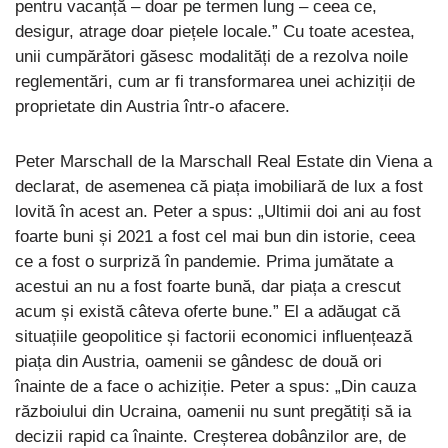
pentru vacanță – doar pe termen lung – ceea ce,
desigur, atrage doar piețele locale.” Cu toate acestea,
unii cumpărători găsesc modalități de a rezolva noile
reglementări, cum ar fi transformarea unei achiziții de
proprietate din Austria într-o afacere.
Peter Marschall de la Marschall Real Estate din Viena a
declarat, de asemenea că piața imobiliară de lux a fost
lovită în acest an. Peter a spus: „Ultimii doi ani au fost
foarte buni și 2021 a fost cel mai bun din istorie, ceea
ce a fost o surpriză în pandemie. Prima jumătate a
acestui an nu a fost foarte bună, dar piața a crescut
acum și există câteva oferte bune.” El a adăugat că
situațiile geopolitice și factorii economici influențează
piața din Austria, oamenii se gândesc de două ori
înainte de a face o achiziție. Peter a spus: „Din cauza
războiului din Ucraina, oamenii nu sunt pregătiți să ia
decizii rapid ca înainte. Creșterea dobânzilor are, de