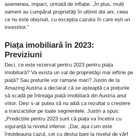
asemenea, impact, urmată de inflație. „În plus, mulți
oameni au cumpărat proprietăți în ultimii doi ani, ceea
ce nu este obișnuit, cu excepția cazului în care ești un
investitor.”
Piața imobiliară în 2023
:
Previziuni
Deci, ce este rezervat pentru 2023 pentru piața
imobiliară? Va exista un val de proprietăşi mai ieftine pe
piață? Sau preturile vor ramane mari? Justin de la
Amazing Austria a declarat că se așteaptă ca prețurile
să scadă pe întreaga piață imobiliară din Austria anul
viitor. Deși s-ar putea să nu aibă ca rezultat o creștere
a tranzacțiilor pe toate segmentele. Justin a spus:
„Predicțiile pentru 2023 sunt că piața va încetini cu
siguranță la nivelul inferior. „Dar, așa cum este
întotdeauna cazul, cei cu destui bani la nivelul de vârf