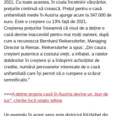
2021. Cu toate acestea, în ciuda încetinirii vânzărilor,
prețurile continuă să crească. Prețul pentru o casă
unifamilială medie în Austria ajunge acum la 347.000 de
euro. Este o creștere cu 13% față de 2021.
Creșterea prețurilor înseamnă că visul de a deține o
casă devine inaccesibil pentru mai mulți oameni, după
cum a recunoscut Bernhard Reikersdorfer, Managing
Director la Remax. Reikersdorfer a spus: „Din cauza
creșterii puternice a costului vieții, a inflației, a ratelor
dobânzilor în creștere și a înăspririi achizițiilor de
credite, numărul persoanelor interesate de o casă
unifamilială care își permit să o cumpere a scăzut
semnificativ.”
>>>
A deține propria casă în Austria devine un „bun de
lux”, chiriile încă relativ ieftine
Un exemplu în acest sens este districtul Kitzbühel din