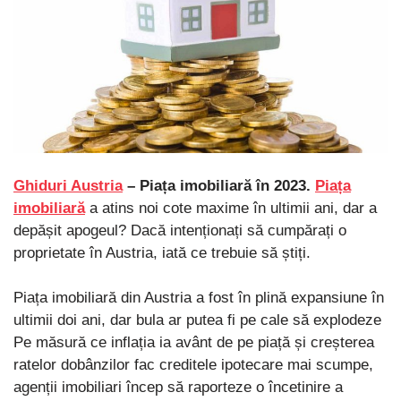
Ghiduri Austria
– Piața imobiliară în 2023.
Piața
imobiliară
a atins noi cote maxime în ultimii ani, dar a
depășit apogeul? Dacă intenționați să cumpărați o
proprietate în Austria, iată ce trebuie să știți.
Piața imobiliară din Austria a fost în plină expansiune în
ultimii doi ani, dar bula ar putea fi pe cale să explodeze
Pe măsură ce inflația ia avânt de pe piață și creșterea
ratelor dobânzilor fac creditele ipotecare mai scumpe,
agenții imobiliari încep să raporteze o încetinire a