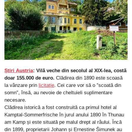
Știri
Austria
: Vilă veche din secolul al XIX-lea, costă
doar 155.000 de euro.
Clădirea din 1890 este scoasă
la vânzare prin
licitație
. Cei care vor să o ”scoată din
somn”, însă, au nevoie de cheltuieli suplimentare
necesare.
Clădirea istorică a fost construită ca primul hotel al
Kamptal-Sommerfrische în jurul anului 1890 în Thunau
am Kamp și este situată pe malul drept al râului. Încă
din 1899, proprietarii Johann și Ernestine Šimunek au