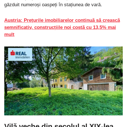
găzduit numeroși oaspeți în stațiunea de vară.
Austria: Prețurile imobiliarelor continuă să crească
semnificativ, construcțiile noi costă cu 13,5% mai
mult
Vilă veche din secolul al XIX-lea,