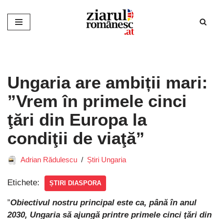
Sari
la
conținut
Ungaria are ambiții mari:
”Vrem în primele cinci
ţări din Europa la
condiţii de viaţă”
Adrian Rădulescu
Știri Ungaria
Etichete:
ȘTIRI DIASPORA
”
Obiectivul nostru principal este ca, până în anul
2030, Ungaria să ajungă printre primele cinci ţări din