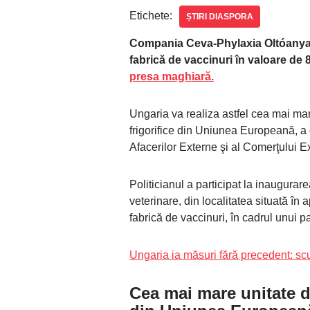
Etichete:
ȘTIRI DIASPORA
Compania Ceva-Phylaxia Oltóanyagt
fabrică de vaccinuri în valoare de 8
presa maghiară.
Ungaria va realiza astfel cea mai mar
frigorifice din Uniunea Europeană, a d
Afacerilor Externe şi al Comerţului Ex
Politicianul a participat la inaugura
veterinare, din localitatea situată î
fabrică de vaccinuri, în cadrul unui pa
Ungaria ia măsuri fără precedent: scut
Cea mai mare unitate d