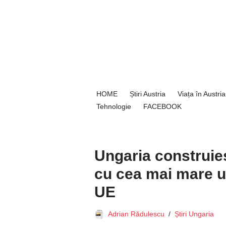
Sari
la
conținut
HOME
Știri Austria
Viața în Austria
Tehnologie
FACEBOOK
Ungaria construieș
cu cea mai mare un
UE
Adrian Rădulescu
Știri Ungaria