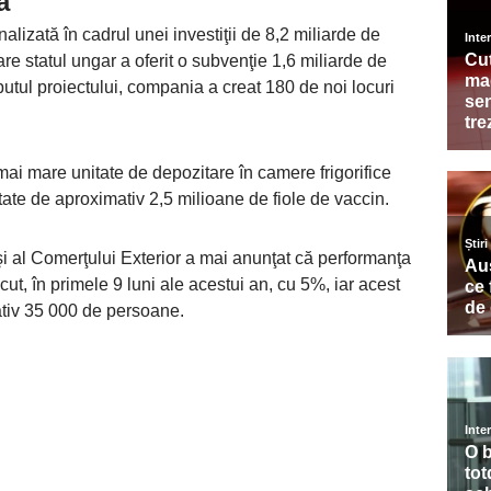
ă
alizată în cadrul unei investiţii de 8,2 miliarde de
are statul ungar a oferit o subvenţie 1,6 miliarde de
eputul proiectului, compania a creat 180 de noi locuri
 mai mare unitate de depozitare în camere frigorifice
te de aproximativ 2,5 milioane de fiole de vaccin.
 şi al Comerţului Exterior a mai anunţat că performanţa
ut, în primele 9 luni ale acestui an, cu 5%, iar acest
ativ 35 000 de persoane.