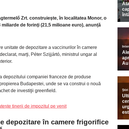
ermelő Zrt. construieşte, în localitatea Monor, o
 miliarde de forinţi (21,5 milioane euro), anunță
e unitate de depozitare a vaccinurilor în camere
eclarat, marţi, Péter Szijjártó, ministrul ungar al
terior.
rea depozitului companiei franceze de produse
n apropierea Budapestei, unde se va construi o nouă
chet de investiţii greenfield.
ește tinerii de impozitul pe venit
e depozitare în camere frigorifice