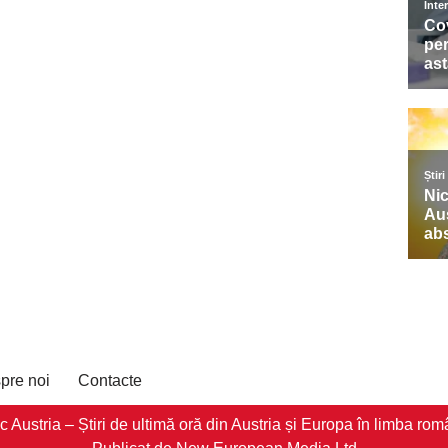
pre noi
Contacte
stria – Știri de ultimă oră din Austria și Europa în limba româ