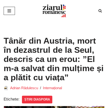
Sari
la
conținut
Tânăr din Austria, mort
în dezastrul de la Seul,
descris ca un erou: ”El
m-a salvat din mulțime și
a plătit cu viața”
Adrian Rădulescu
Internațional
Etichete:
ȘTIRI DIASPORA