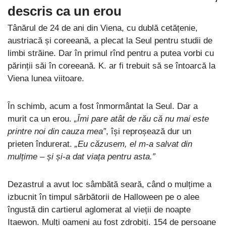
descris ca un erou
Tânărul de 24 de ani din Viena, cu dublă cetățenie,
austriacă și coreeană, a plecat la Seul pentru studii de
limbi străine. Dar în primul rînd pentru a putea vorbi cu
părinții săi în coreeană. K. ar fi trebuit să se întoarcă la
Viena lunea viitoare.
În schimb, acum a fost înmormântat la Seul. Dar a
murit ca un erou.
„Îmi pare atât de rău că nu mai este
printre noi din cauza mea”
, își reproșează dur un
prieten îndurerat.
„Eu căzusem, el m-a salvat din
mulțime – și și-a dat viața pentru asta.”
Dezastrul a avut loc sâmbătă seară, când o mulțime a
izbucnit în timpul sărbătorii de Halloween pe o alee
îngustă din cartierul aglomerat al vieții de noapte
Itaewon. Mulți oameni au fost zdrobiți. 154 de persoane