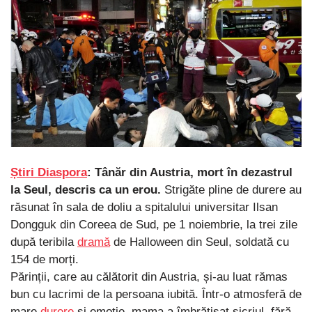
Știri Diaspora
: Tânăr din Austria, mort în dezastrul
la Seul, descris ca un erou.
Strigăte pline de durere au
răsunat în sala de doliu a spitalului universitar Ilsan
Dongguk din Coreea de Sud, pe 1 noiembrie, la trei zile
după teribila
dramă
de Halloween din Seul, soldată cu
154 de morți.
Părinții, care au călătorit din Austria, și-au luat rămas
bun cu lacrimi de la persoana iubită. Într-o atmosferă de
mare
durere
și emoție, mama a îmbrățișat sicriul, fără