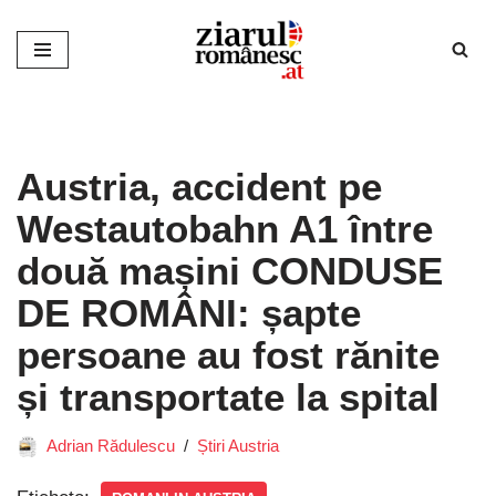
Sari
la
conținut
Austria, accident pe
Westautobahn A1 între
două mașini CONDUSE
DE ROMÂNI: șapte
persoane au fost rănite
și transportate la spital
Adrian Rădulescu
Știri Austria