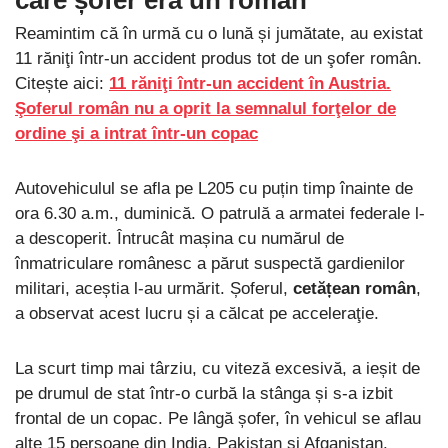
Reamintim că în urmă cu o lună și jumătate, au existat
11 răniţi într-un accident produs tot de un şofer român.
Citește aici:
11 răniţi într-un accident în Austria.
Şoferul român nu a oprit la semnalul forţelor de
ordine şi a intrat într-un copac
Autovehiculul se afla pe L205 cu puțin timp înainte de
ora 6.30 a.m., duminică. O patrulă a armatei federale l-
a descoperit. Întrucât mașina cu numărul de
înmatriculare românesc a părut suspectă gardienilor
militari, aceștia l-au urmărit. Șoferul,
cetățean român
,
a observat acest lucru și a călcat pe acceleraţie.
La scurt timp mai târziu, cu viteză excesivă, a ieșit de
pe drumul de stat într-o curbă la stânga și s-a izbit
frontal de un copac. Pe lângă șofer, în vehicul se aflau
alte 15 persoane din India, Pakistan și Afganistan.