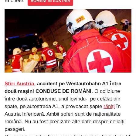
Etichete:
ROMANI IN AUSTRIA
Știri
Austria
, accident pe Westautobahn A1 între
două mașini CONDUSE DE ROMÂNI.
O coliziune
între două autoturisme, unul lovindu-l pe celălat din
spate, pe autostrada A1, a provoacat șapte
răniți
în
Austria Inferioară. Ambii șoferi sunt de naționalitate
română. Nu au fost precizate alte date despre ceilalți
pasageri.