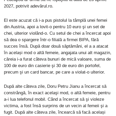
2027, potrivit adevărul.ro.
El este acuzat că i-a pus pistolul la tâmplă unei femei
din Austria, apoi a lovit-o pentru 10 euro şi un set de
chei, ulterior violând-o. Cu setul de chei a încercat apoi
să dea o spargere într-o filială a firmei BIPA, fără
succes însă. După doar două săptămâni, el a a atacat
în același mod o altă femeie, angajata unui alt magazin,
căreia i-a furat câteva bunuri de mică valoare, suma de
100 de euro din casierie şi 30 de euro din portofel,
precum şi un card bancar, pe care a violat-o ulterior.
După alte câteva zile, Doru Petru Jianu a încercat să
constrângă, în exact acelaşi mod, o altă femeie, pentru
a-i lua telefonul mobil. Când a încercat să şi violeze
victima, a fost însă surprins de un vecin al femeii şi a
fugit. După alte câteva zile, încearcă să facă același