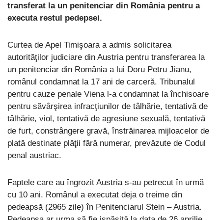
transferat la un penitenciar din România pentru a
executa restul pedepsei.
Curtea de Apel Timişoara a admis solicitarea
autorităţilor judiciare din Austria pentru transferarea la
un penitenciar din România a lui Doru Petru Jianu,
românul condamnat la 17 ani de carceră. Tribunalul
pentru cauze penale Viena l-a condamnat la închisoare
pentru săvârşirea infracţiunilor de tâlhărie, tentativă de
tâlhărie, viol, tentativă de agresiune sexuală, tentativă
de furt, constrângere gravă, înstrăinarea mijloacelor de
plată destinate plăţii fără numerar, prevăzute de Codul
penal austriac.
Faptele care au îngrozit Austria s-au petrecut în urmă
cu 10 ani. Românul a executat deja o treime din
pedeapsă (2965 zile) în Penitenciarul Stein – Austria.
Pedeapsa ar urma să fie ispăşită la data de 26 aprilie