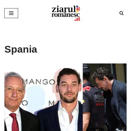
Sari
la
conținut
Spania