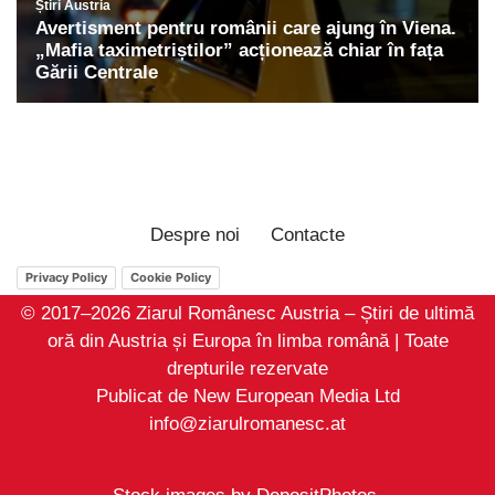
Despre noi
Contacte
Privacy Policy
Cookie Policy
© 2017–2026 Ziarul Românesc Austria – Știri de ultimă
oră din Austria și Europa în limba română | Toate
drepturile rezervate
Publicat de New European Media Ltd
info@ziarulromanesc.at