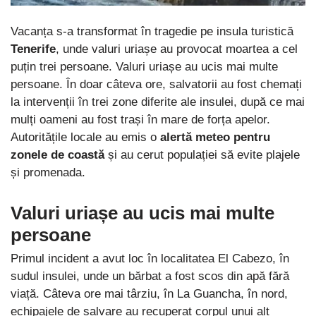
Vacanța s-a transformat în tragedie pe insula turistică
Tenerife
, unde valuri uriașe au provocat moartea a cel
puțin trei persoane. Valuri uriașe au ucis mai multe
persoane. În doar câteva ore, salvatorii au fost chemați
la intervenții în trei zone diferite ale insulei, după ce mai
mulți oameni au fost trași în mare de forța apelor.
Autoritățile locale au emis o
alertă meteo pentru
zonele de coastă
și au cerut populației să evite plajele
și promenada.
Valuri uriașe au ucis mai multe
persoane
Primul incident a avut loc în localitatea El Cabezo, în
sudul insulei, unde un bărbat a fost scos din apă fără
viață. Câteva ore mai târziu, în La Guancha, în nord,
echipajele de salvare au recuperat corpul unui alt