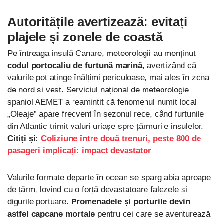
Autoritățile avertizează: evitați
plajele și zonele de coastă
Pe întreaga insulă Canare, meteorologii au menținut
codul portocaliu de furtună marină
, avertizând că
valurile pot atinge înălțimi periculoase, mai ales în zona
de nord și vest. Serviciul național de meteorologie
spaniol AEMET a reamintit că fenomenul numit local
„Oleaje” apare frecvent în sezonul rece, când furtunile
din Atlantic trimit valuri uriașe spre țărmurile insulelor.
Citiți și:
Coliziune între două trenuri, peste 800 de
pasageri implicați: impact devastator
Valurile formate departe în ocean se sparg abia aproape
de țărm, lovind cu o forță devastatoare falezele și
digurile portuare.
Promenadele și porturile devin
astfel capcane mortale
pentru cei care se aventurează