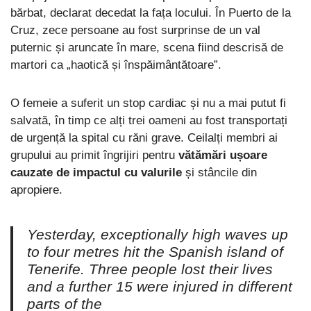
bărbat, declarat decedat la fața locului. În Puerto de la
Cruz, zece persoane au fost surprinse de un val
puternic și aruncate în mare, scena fiind descrisă de
martori ca „haotică și înspăimântătoare”.
O femeie a suferit un stop cardiac și nu a mai putut fi
salvată, în timp ce alți trei oameni au fost transportați
de urgență la spital cu răni grave. Ceilalți membri ai
grupului au primit îngrijiri pentru
vătămări ușoare
cauzate de impactul cu valurile
și stâncile din
apropiere.
Yesterday, exceptionally high waves up
to four metres hit the Spanish island of
Tenerife. Three people lost their lives
and a further 15 were injured in different
parts of the