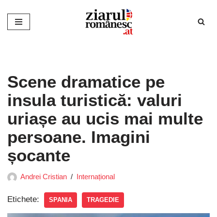
Sari
la
conținut
Scene dramatice pe
insula turistică: valuri
uriașe au ucis mai multe
persoane. Imagini
șocante
Andrei Cristian
Internațional
Etichete:
SPANIA
TRAGEDIE