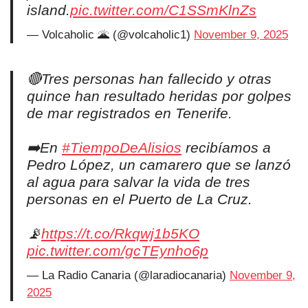
island.
pic.twitter.com/C1SSmKlnZs
— Volcaholic 🌋 (@volcaholic1)
November 9, 2025
🔴Tres personas han fallecido y otras
quince han resultado heridas por golpes
de mar registrados en Tenerife.
➡️En
#TiempoDeAlisios
recibíamos a
Pedro López, un camarero que se lanzó
al agua para salvar la vida de tres
personas en el Puerto de La Cruz.
📡
https://t.co/Rkqwj1b5KO
pic.twitter.com/gcTEynho6p
— La Radio Canaria (@laradiocanaria)
November 9,
2025