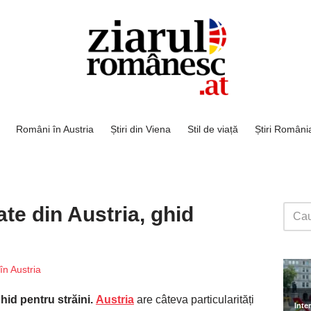
Români în Austria
Știri din Viena
Stil de viață
Știri Români
te din Austria, ghid
în Austria
hid pentru străini.
Austria
are câteva particularități