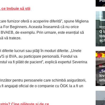
 ce trebuie să ştii
care furnizor oferă o acoperire diferită”, spune Miglena
stria For Beginners. Aceasta înseamnă că nu orice
i BVAEB, de exemplu. Prin urmare, este esențial să
să vă trateze.
 diferite lucruri sau plăţi în moduri diferite. „Unele
 SVS și BVA, au participare personală. Fondul va
estul va fi plătit de pacient”, explică expertul Severina
rinzător pentru persoanele care schimbă asigurătorii,
 fi angajați oficial de o companie cu ÖGK la a fi un
tria? Cine plăteşte şi de ce