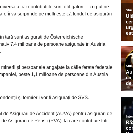
versală, iar contribuțiile sunt obligatorii – cu puține
are îi va surprinde pe mulți este că fondul de asigurări
n țară sunt asigurați de Österreichische
tiv 7,4 milioane de persoane asigurate în Austria
.
, minerii și persoanele angajate la căile ferate federale
mpaniei, peste 1,1 milioane de persoane din Austria
endenții și fermierii vor fi asigurați de SVS.
 de Asigurări de Accident (AUVA) pentru asigurări de
de Asigurări de Pensii (PVA), la care contribuie toți