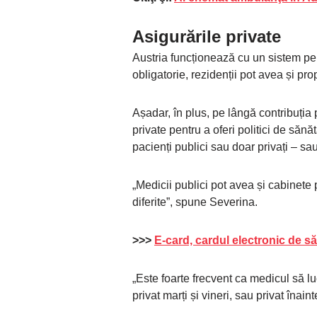
Asigurările private
Austria funcționează cu un sistem pe
obligatorie, rezidenții pot avea și prop
Așadar, în plus, pe lângă contribuția p
private pentru a oferi politici de săn
pacienți publici sau doar privați – s
„Medicii publici pot avea și cabinete p
diferite”, spune Severina.
>>>
E-card, cardul electronic de săn
„Este foarte frecvent ca medicul să l
privat marți și vineri, sau privat îna