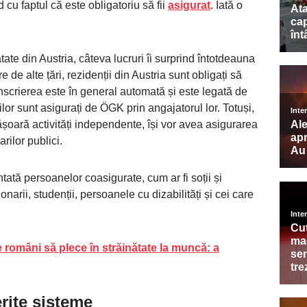
cu faptul că este obligatoriu să fii
asigurat
. Iată o
te din Austria, câteva lucruri îi surprind întotdeauna
de alte țări, rezidenții din Austria sunt obligați să
nscrierea este în general automată și este legată de
lor sunt asigurați de ÖGK prin angajatorul lor. Totuși,
ășoară activități independente, își vor avea asigurarea
ilor publici.
tă persoanelor coasigurate, cum ar fi soții și
onarii, studenții, persoanele cu dizabilități și cei care
pe români să plece în străinătate la muncă: a
erite sisteme