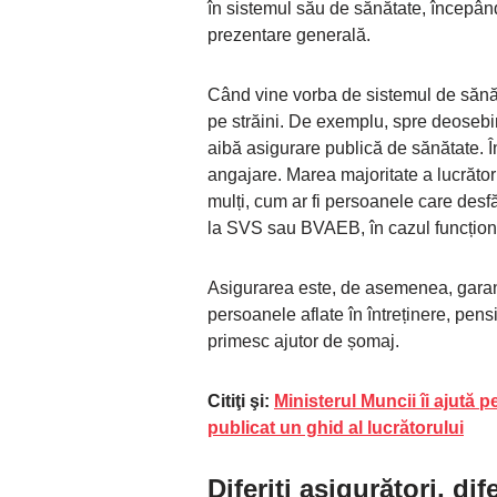
în sistemul său de sănătate, începând 
prezentare generală.
Când vine vorba de sistemul de sănăta
pe străini. De exemplu, spre deosebire 
aibă asigurare publică de sănătate. Î
angajare. Marea majoritate a lucrători
mulți, cum ar fi persoanele care desf
la SVS sau BVAEB, în cazul funcționar
Asigurarea este, de asemenea, garanta
persoanele aflate în întreținere, pensi
primesc ajutor de șomaj.
Citiţi şi:
Ministerul Muncii îi ajută 
publicat un ghid al lucrătorului
Diferiți asigurători, dif