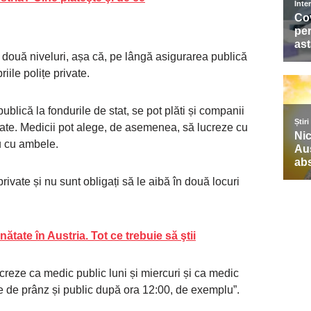
 două niveluri, așa că, pe lângă asigurarea publică
riile polițe private.
ublică la fondurile de stat, se pot plăti și companii
ătate. Medicii pot alege, de asemenea, să lucreze cu
au cu ambele.
rivate și nu sunt obligați să le aibă în două locuri
ătate în Austria. Tot ce trebuie să ştii
ucreze ca medic public luni și miercuri și ca medic
inte de prânz și public după ora 12:00, de exemplu”.