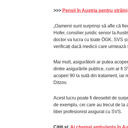
>>>
Pensii în Austria pentru străini,
„Oamenii sunt surprinși să afle că fie
Hofer, consilier juridic senior la Au
doctor va lucra cu toate ÖGK, SVS ș
verificați dacă medicii care urmează 
Mai mult, asigurătorii ar putea acoperi
dintre asigurările publice, cum ar fi
acoperi 90 la sută din tratament, iar r
Ditzov.
Acest lucru poate fi deosebit de surp
de exemplu, cei care au trecut de la a
liber profesionist asigurat cu SVS.
Citiţi şi:
Ai chemat ambulanţa în Aus