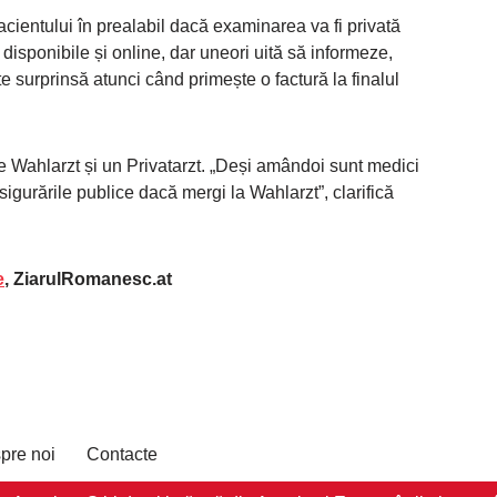
acientului în prealabil dacă examinarea va fi privată
ie disponibile și online, dar uneori uită să informeze,
e surprinsă atunci când primește o factură la finalul
e Wahlarzt și un Privatarzt. „Deși amândoi sunt medici
asigurările publice dacă mergi la Wahlarzt”, clarifică
e
, ZiarulRomanesc.at
pre noi
Contacte