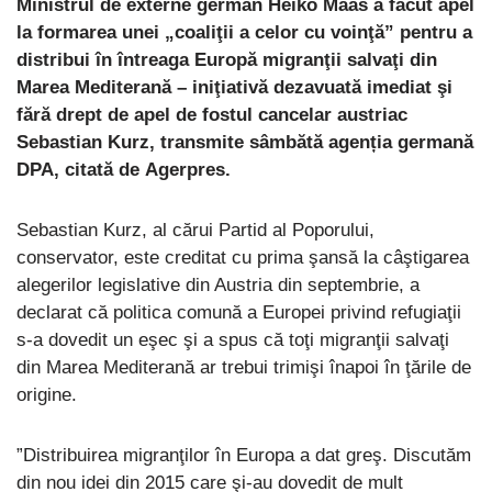
Ministrul de externe german Heiko Maas a făcut apel
la formarea unei „coaliţii a celor cu voinţă” pentru a
distribui în întreaga Europă migranţii salvaţi din
Marea Mediterană – iniţiativă dezavuată imediat şi
fără drept de apel de fostul cancelar austriac
Sebastian Kurz, transmite sâmbătă agenția germană
DPA, citată de Agerpres.
Sebastian Kurz, al cărui Partid al Poporului,
conservator, este creditat cu prima şansă la câştigarea
alegerilor legislative din Austria din septembrie, a
declarat că politica comună a Europei privind refugiaţii
s-a dovedit un eşec şi a spus că toţi migranţii salvaţi
din Marea Mediterană ar trebui trimişi înapoi în ţările de
origine.
”Distribuirea migranţilor în Europa a dat greş. Discutăm
din nou idei din 2015 care şi-au dovedit de mult