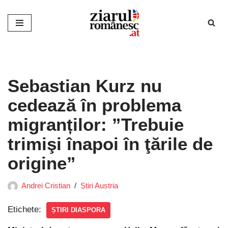
Sari
la
conținut
Sebastian Kurz nu
cedează în problema
migranților: ”Trebuie
trimişi înapoi în ţările de
origine”
Andrei Cristian
Știri Austria
Etichete:
ȘTIRI DIASPORA