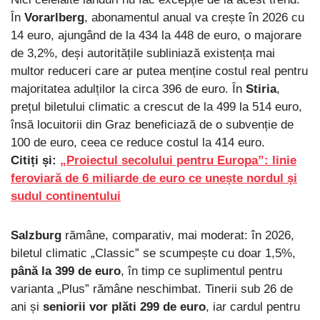
În
Vorarlberg
, abonamentul anual va crește în 2026 cu
14 euro, ajungând de la 434 la 448 de euro, o majorare
de 3,2%, deși autoritățile subliniază existența mai
multor reduceri care ar putea menține costul real pentru
majoritatea adulților la circa 396 de euro. În
Stiria
,
prețul biletului climatic a crescut de la 499 la 514 euro,
însă locuitorii din Graz beneficiază de o subvenție de
100 de euro, ceea ce reduce costul la 414 euro.
Citiți și:
„Proiectul secolului pentru Europa”: linie
feroviară de 6 miliarde de euro ce unește nordul și
sudul continentului
Salzburg
rămâne, comparativ, mai moderat: în 2026,
biletul climatic „Classic” se scumpește cu doar 1,5%,
până la 399 de euro
, în timp ce suplimentul pentru
varianta „Plus” rămâne neschimbat. Tinerii sub 26 de
ani și
seniorii vor plăti 299 de euro
, iar cardul pentru