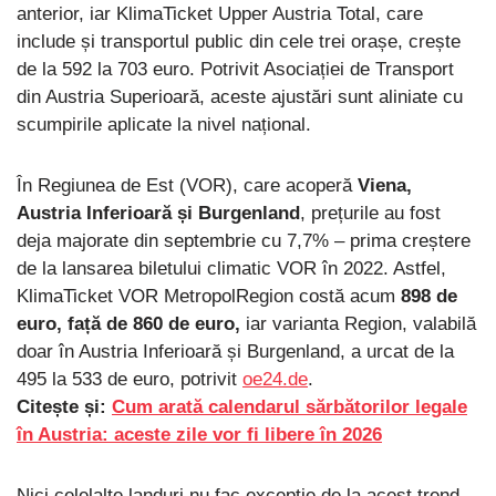
anterior, iar KlimaTicket Upper Austria Total, care
include și transportul public din cele trei orașe, crește
de la 592 la 703 euro. Potrivit Asociației de Transport
din Austria Superioară, aceste ajustări sunt aliniate cu
scumpirile aplicate la nivel național.
În Regiunea de Est (VOR), care acoperă
Viena,
Austria Inferioară și Burgenland
, prețurile au fost
deja majorate din septembrie cu 7,7% – prima creștere
de la lansarea biletului climatic VOR în 2022. Astfel,
KlimaTicket VOR MetropolRegion costă acum
898 de
euro, față de 860 de euro,
iar varianta Region, valabilă
doar în Austria Inferioară și Burgenland, a urcat de la
495 la 533 de euro, potrivit
oe24.de
.
Citește și:
Cum arată calendarul sărbătorilor legale
în Austria: aceste zile vor fi libere în 2026
Nici celelalte landuri nu fac excepție de la acest trend.