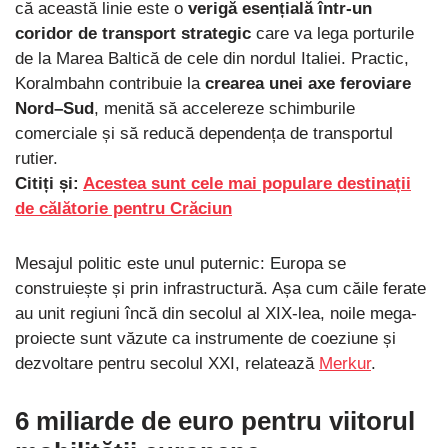
că această linie este o
verigă esențială într-un
coridor de transport strategic
care va lega porturile
de la Marea Baltică de cele din nordul Italiei. Practic,
Koralmbahn contribuie la
crearea unei axe feroviare
Nord–Sud
, menită să accelereze schimburile
comerciale și să reducă dependența de transportul
rutier.
Citiți și:
Acestea sunt cele mai populare destinații
de călătorie pentru Crăciun
Mesajul politic este unul puternic: Europa se
construiește și prin infrastructură. Așa cum căile ferate
au unit regiuni încă din secolul al XIX-lea, noile mega-
proiecte sunt văzute ca instrumente de coeziune și
dezvoltare pentru secolul XXI, relatează
Merkur
.
6 miliarde de euro pentru viitorul