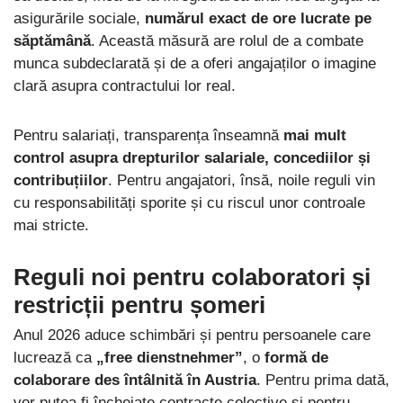
asigurările sociale,
numărul exact de ore lucrate pe
săptămână
. Această măsură are rolul de a combate
munca subdeclarată și de a oferi angajaților o imagine
clară asupra contractului lor real.
Pentru salariați, transparența înseamnă
mai mult
control asupra drepturilor salariale, concediilor și
contribuțiilor
. Pentru angajatori, însă, noile reguli vin
cu responsabilități sporite și cu riscul unor controale
mai stricte.
Reguli noi pentru colaboratori și
restricții pentru șomeri
Anul 2026 aduce schimbări și pentru persoanele care
lucrează ca
„free dienstnehmer”
, o
formă de
colaborare des întâlnită în Austria
. Pentru prima dată,
vor putea fi încheiate contracte colective și pentru