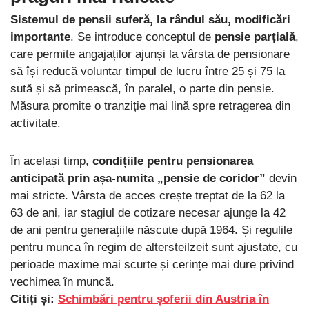
Sistemul de pensii suferă, la rândul său, modificări
importante
. Se introduce conceptul de
pensie parțială
,
care permite angajaților ajunși la vârsta de pensionare
să își reducă voluntar timpul de lucru între 25 și 75 la
sută și să primească, în paralel, o parte din pensie.
Măsura promite o tranziție mai lină spre retragerea din
activitate.
În același timp,
condițiile pentru pensionarea
anticipată prin așa-numita „pensie de coridor”
devin
mai stricte. Vârsta de acces crește treptat de la 62 la
63 de ani, iar stagiul de cotizare necesar ajunge la 42
de ani pentru generațiile născute după 1964. Și regulile
pentru munca în regim de altersteilzeit sunt ajustate, cu
perioade maxime mai scurte și cerințe mai dure privind
vechimea în muncă.
Citiți și:
Schimbări pentru șoferii din Austria în