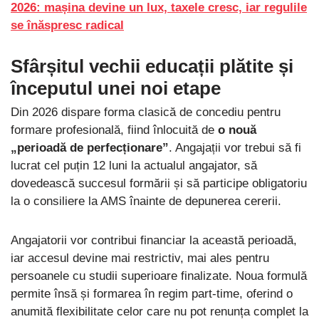
2026: mașina devine un lux, taxele cresc, iar regulile
se înăspresc radical
Sfârșitul vechii educații plătite și
începutul unei noi etape
Din 2026 dispare forma clasică de concediu pentru
formare profesională, fiind înlocuită de
o nouă
„perioadă de perfecționare”
. Angajații vor trebui să fi
lucrat cel puțin 12 luni la actualul angajator, să
dovedească succesul formării și să participe obligatoriu
la o consiliere la AMS înainte de depunerea cererii.
Angajatorii vor contribui financiar la această perioadă,
iar accesul devine mai restrictiv, mai ales pentru
persoanele cu studii superioare finalizate. Noua formulă
permite însă și formarea în regim part-time, oferind o
anumită flexibilitate celor care nu pot renunța complet la