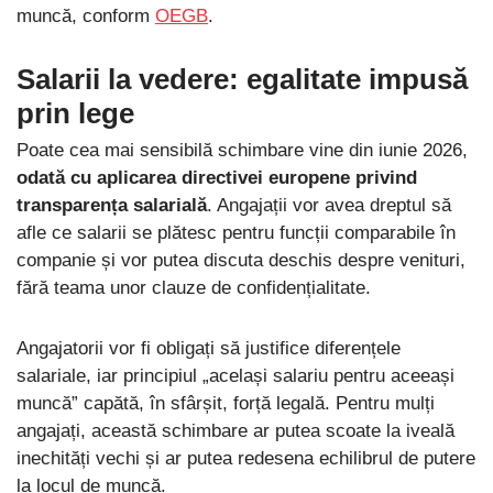
muncă, conform
OEGB
.
Salarii la vedere: egalitate impusă
prin lege
Poate cea mai sensibilă schimbare vine din iunie 2026,
odată cu aplicarea directivei europene privind
transparența salarială
. Angajații vor avea dreptul să
afle ce salarii se plătesc pentru funcții comparabile în
companie și vor putea discuta deschis despre venituri,
fără teama unor clauze de confidențialitate.
Angajatorii vor fi obligați să justifice diferențele
salariale, iar principiul „același salariu pentru aceeași
muncă” capătă, în sfârșit, forță legală. Pentru mulți
angajați, această schimbare ar putea scoate la iveală
inechități vechi și ar putea redesena echilibrul de putere
la locul de muncă.