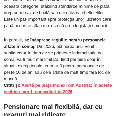
această categorie, stabilind standarde minime de plată,
drepturi în caz de boală sau decontarea cheltuielilor.
Este un pas important spre protecția unor lucrători care
până acum se aflau într-o zonă gri a legislației muncii.
În paralel,
se înăspresc regulile pentru persoanele
aflate în șomaj
. Din 2026, obținerea unui venit
suplimentar în timp ce se primește indemnizație de
șomaj va fi mult mai limitată, fiind permisă doar în
situații excepționale, cum ar fi pentru persoanele de
peste 50 de ani sau cele aflate de mult timp fără loc de
muncă.
Citiți și:
Alertă pe piața muncii din Austria: în aceste
sectoare vor fi concedieri în 2026
Pensionare mai flexibilă, dar cu
praguri mai ridicate