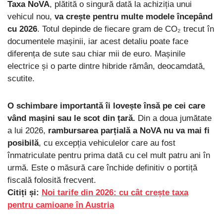
Taxa NoVA
, plătită o singură dată la achiziția unui
vehicul nou,
va crește pentru multe modele începând
cu 2026
. Totul depinde de fiecare gram de CO₂ trecut în
documentele mașinii, iar acest detaliu poate face
diferența de sute sau chiar mii de euro. Mașinile
electrice și o parte dintre hibride rămân, deocamdată,
scutite.
O schimbare importantă îi lovește însă pe cei care
vând mașini sau le scot din țară.
Din a doua jumătate
a lui 2026,
rambursarea parțială a NoVA nu va mai fi
posibilă
, cu excepția vehiculelor care au fost
înmatriculate pentru prima dată cu cel mult patru ani în
urmă. Este o măsură care închide definitiv o portiță
fiscală folosită frecvent.
Citiți și:
Noi tarife din 2026: cu cât crește taxa
pentru camioane în Austria