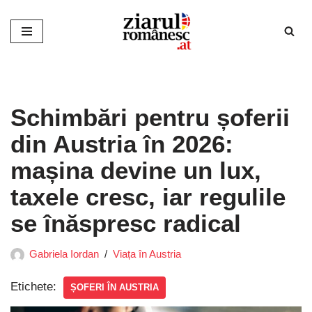
Sari
la
conținut
Schimbări pentru șoferii
din Austria în 2026:
mașina devine un lux,
taxele cresc, iar regulile
se înăspresc radical
Gabriela Iordan
Viața în Austria
Etichete:
ȘOFERI ÎN AUSTRIA