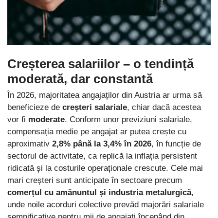
Creșterea salariilor – o tendință
moderată, dar constantă
În 2026, majoritatea angajaților din Austria ar urma să
beneficieze de
creșteri salariale
, chiar dacă acestea
vor fi
moderate
. Conform unor previziuni salariale,
compensația medie pe angajat ar putea crește cu
aproximativ
2,8% până la 3,4% în 2026
, în funcție de
sectorul de activitate, ca replică la inflația persistent
ridicată și la costurile operaționale crescute. Cele mai
mari creșteri sunt anticipate în sectoare precum
comerțul cu amănuntul și industria metalurgică
,
unde noile acorduri colective prevăd majorări salariale
semnificative pentru mii de angajați începând din