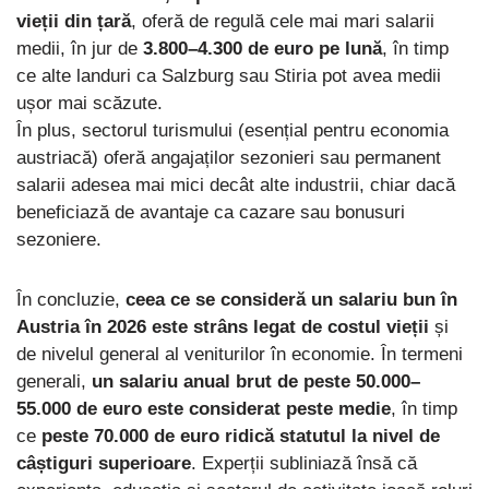
vieții din țară
, oferă de regulă cele mai mari salarii
medii, în jur de
3.800–4.300 de euro pe lună
, în timp
ce alte landuri ca Salzburg sau Stiria pot avea medii
ușor mai scăzute.
În plus, sectorul turismului (esențial pentru economia
austriacă) oferă angajaților sezonieri sau permanent
salarii adesea mai mici decât alte industrii, chiar dacă
beneficiază de avantaje ca cazare sau bonusuri
sezoniere.
În concluzie,
ceea ce se consideră un salariu bun în
Austria în 2026 este strâns legat de costul vieții
și
de nivelul general al veniturilor în economie. În termeni
generali,
un salariu anual brut de peste 50.000–
55.000 de euro este considerat peste medie
, în timp
ce
peste 70.000 de euro ridică statutul la nivel de
câștiguri superioare
. Experții subliniază însă că