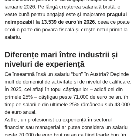
ianuarie 2026. Pe lângă creșterea salarială brută, o
veste bună pentru angajați este și majorarea
pragului
neimpozabil la 13.539 de euro în 2026
, ceea ce poate
ocoli o parte din povara fiscală și crește netul primit la
salariu.
Diferențe mari între industrii și
niveluri de experiență
Ce înseamnă însă un salariu “bun” în Austria? Depinde
mult de domeniul de activitate și de nivelul de calificare.
În 2025, cei aflați în topul câștigurilor – adică cei din
primele 25% – câștigau peste 71.000 de euro pe an, în
timp ce salariile din ultimele 25% rămâneau sub 43.000
de euro anual.
Astfel, un profesionist cu experiență în sectorul
financiar sau managerial ar putea considera un salariu
peste 70.000 de euro brut pe an ca fiind foarte bun, în