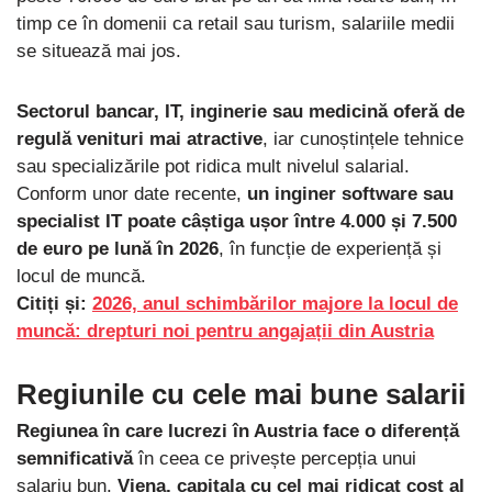
timp ce în domenii ca retail sau turism, salariile medii
se situează mai jos.
Sectorul bancar, IT, inginerie sau medicină oferă de
regulă venituri mai atractive
, iar cunoștințele tehnice
sau specializările pot ridica mult nivelul salarial.
Conform unor date recente,
un inginer software sau
specialist IT poate câștiga ușor între 4.000 și 7.500
de euro pe lună în 2026
, în funcție de experiență și
locul de muncă.
Citiți și:
2026, anul schimbărilor majore la locul de
muncă: drepturi noi pentru angajații din Austria
Regiunile cu cele mai bune salarii
Regiunea în care lucrezi în Austria face o diferență
semnificativă
în ceea ce privește percepția unui
salariu bun.
Viena, capitala cu cel mai ridicat cost al