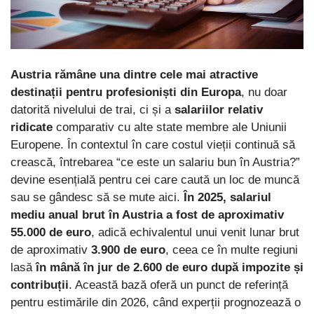
Austria rămâne una dintre cele mai atractive
destinații pentru profesioniști din Europa
, nu doar
datorită nivelului de trai, ci și a
salariilor relativ
ridicate
comparativ cu alte state membre ale Uniunii
Europene. În contextul în care costul vieții continuă să
crească, întrebarea “ce este un salariu bun în Austria?”
devine esențială pentru cei care caută un loc de muncă
sau se gândesc să se mute aici.
În 2025, salariul
mediu anual brut în Austria a fost de aproximativ
55.000 de euro
, adică echivalentul unui venit lunar brut
de aproximativ
3.900 de euro
, ceea ce în multe regiuni
lasă
în mână în jur de 2.600 de euro după impozite și
contribuții
. Această bază oferă un punct de referință
pentru estimările din 2026, când experții prognozează o