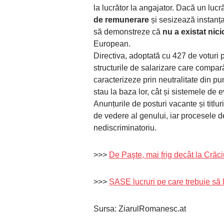
la lucrător la angajator. Dacă un lucr
de remunerare
și sesizează instanța,
să demonstreze că
nu a existat nic
European.
Directiva, adoptată cu 427 de voturi 
structurile de salarizare care compar
caracterizeze prin neutralitate din pun
stau la baza lor, cât și sistemele de 
Anunțurile de posturi vacante și titluri
de vedere al genului, iar procesele d
nediscriminatoriu.
>>>
De Paşte, mai frig decât la Cr
>>>
ȘASE lucruri pe care trebuie să le
Sursa: ZiarulRomanesc.at