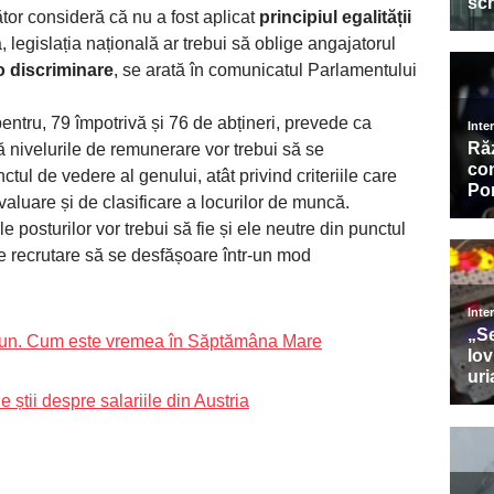
ător consideră că nu a fost aplicat
principiul egalității
 legislația națională ar trebui să oblige angajatorul
io discriminare
, se arată în comunicatul Parlamentului
pentru, 79 împotrivă și 76 de abțineri, prevede ca
ă nivelurile de remunerare vor trebui să se
ctul de vedere al genului, atât privind criteriile care
evaluare și de clasificare a locurilor de muncă.
le posturilor vor trebui să fie și ele neutre din punctul
e recrutare să se desfășoare într-un mod
ăciun. Cum este vremea în Săptămâna Mare
 știi despre salariile din Austria