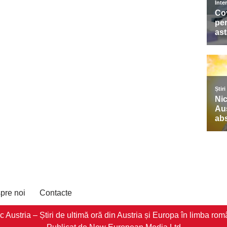
pre noi
Contacte
stria – Știri de ultimă oră din Austria și Europa în limba româ