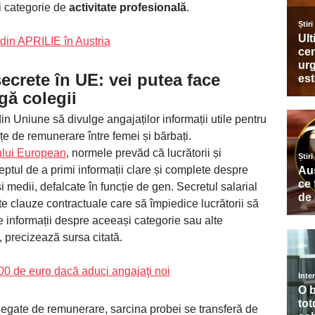
i categorie de
activitate profesională
.
 din APRILIE în Austria
secrete în UE
: vei putea face
gă colegii
in Uniune să divulge angajaților informații utile pentru
țe de remunerare între femei și bărbați.
lui European
, normele prevăd că lucrătorii și
reptul de a primi informații clare și complete despre
i medii, defalcate în funcție de gen. Secretul salarial
iste clauze contractuale care să împiedice lucrătorii să
te informații despre aceeași categorie sau alte
, precizează sursa citată.
00 de euro dacă aduci angajaţi noi
 legate de remunerare, sarcina probei se transferă de