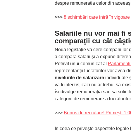
despre remunerația celor din aceeaș
>>>
8 schimbări care intră în vigoare
Salariile nu vor mai fi 
comparaţii cu cât câşti
Noua legislație va cere companiilor d
a compara salarii și a expune diferen
Potrivit unui comunicat al
Parlamentu
reprezentanții lucrătorilor vor avea d
nivelurile de salarizare
individuale ș
va fi interzis, căci nu ar trebui să ex
își divulge remunerația sau să solici
categorii de remunerare a lucrătorilor
>>>
Bonus de recrutare! Primeşti 1.0
În ceea ce privește aspectele legale