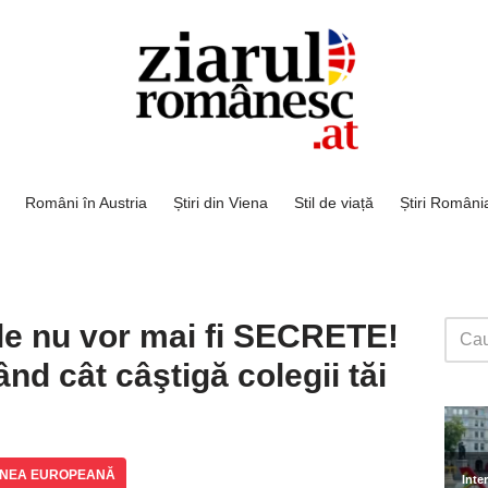
Români în Austria
Știri din Viena
Stil de viață
Știri Români
ile nu vor mai fi SECRETE!
ând cât câştigă colegii tăi
UNEA EUROPEANĂ