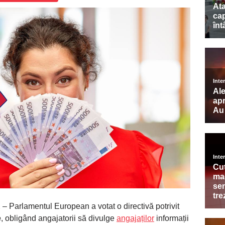
E
– Parlamentul European a votat o directivă potrivit
e
, obligând angajatorii să divulge
angajaților
informații