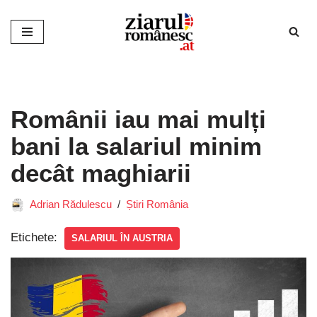
Sari
la
conținut
Românii iau mai mulți
bani la salariul minim
decât maghiarii
Adrian Rădulescu
Știri România
Etichete:
SALARIUL ÎN AUSTRIA