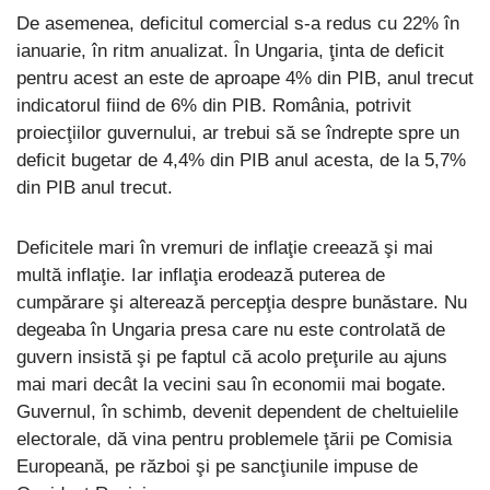
De asemenea, deficitul comercial s-a redus cu 22% în
ianuarie, în ritm anualizat. În Ungaria, ţinta de deficit
pentru acest an este de aproape 4% din PIB, anul trecut
indicatorul fiind de 6% din PIB. România, potrivit
proiecţiilor guvernului, ar trebui să se îndrepte spre un
deficit bugetar de 4,4% din PIB anul acesta, de la 5,7%
din PIB anul trecut.
Deficitele mari în vremuri de inflaţie creează şi mai
multă inflaţie. Iar inflaţia erodează puterea de
cumpărare şi alterează percepţia despre bunăstare. Nu
degeaba în Ungaria presa care nu este controlată de
guvern insistă şi pe faptul că acolo preţurile au ajuns
mai mari decât la vecini sau în economii mai bogate.
Guvernul, în schimb, devenit dependent de cheltuielile
electorale, dă vina pentru problemele ţării pe Comisia
Europeană, pe război şi pe sancţiunile impuse de