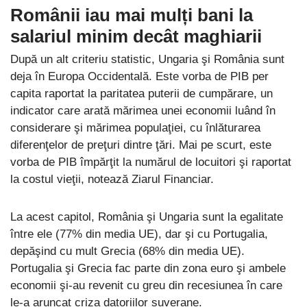
Românii iau mai mulți bani la
salariul minim decât maghiarii
După un alt criteriu statistic, Ungaria şi România sunt
deja în Europa Occidentală. Este vorba de PIB per
capita raportat la paritatea puterii de cumpărare, un
indicator care arată mărimea unei economii luând în
considerare şi mărimea populaţiei, cu înlăturarea
diferenţelor de preţuri dintre ţări. Mai pe scurt, este
vorba de PIB împărţit la numărul de locuitori şi raportat
la costul vieţii, notează Ziarul Financiar.
La acest capitol, România şi Ungaria sunt la egalitate
între ele (77% din media UE), dar şi cu Portugalia,
depăşind cu mult Grecia (68% din media UE).
Portugalia şi Grecia fac parte din zona euro şi ambele
economii şi-au revenit cu greu din recesiunea în care
le-a aruncat criza datoriilor suverane.