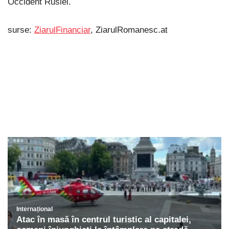
Occident Rusiei.
surse:
ZiarulFinanciar
, ZiarulRomanesc.at