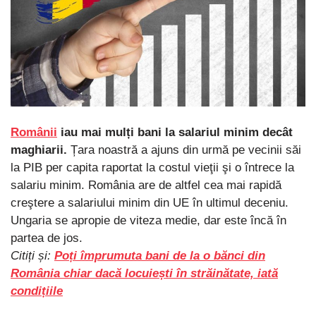
Românii
iau mai mulți bani la salariul minim decât
maghiarii.
Țara noastră a ajuns din urmă pe vecinii săi
la PIB per capita raportat la costul vieţii şi o întrece la
salariu minim. România are de altfel cea mai rapidă
creştere a salariului minim din UE în ultimul deceniu.
Ungaria se apropie de viteza medie, dar este încă în
partea de jos.
Citiți și:
Poți împrumuta bani de la o bănci din
România chiar dacă locuiești în străinătate, iată
condițiile