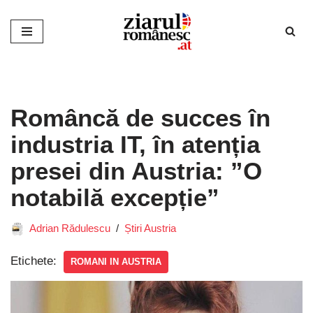
Sari
la
conținut
Româncă de succes în
industria IT, în atenția
presei din Austria: ”O
notabilă excepție”
Adrian Rădulescu
Știri Austria
Etichete:
ROMANI IN AUSTRIA