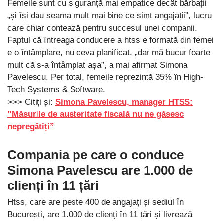
Femeile sunt cu siguranță mai empatice decât bărbații
„și își dau seama mult mai bine ce simt angajații”, lucru
care chiar contează pentru succesul unei companii.
Faptul că întreaga conducere a htss e formată din femei
e o întâmplare, nu ceva planificat, „dar mă bucur foarte
mult că s-a întâmplat așa”, a mai afirmat Simona
Pavelescu. Per total, femeile reprezintă 35% în High-
Tech Systems & Software.
>>> Citiți și:
Simona Pavelescu, manager HTSS:
”Măsurile de austeritate fiscală nu ne găsesc
nepregătiți”
Compania pe care o conduce
Simona Pavelescu are 1.000 de
clienți în 11 țări
Htss, care are peste 400 de angajați și sediul în
București, are 1.000 de clienți în 11 țări și livrează