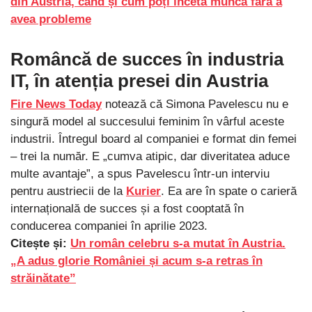
din Austria, când și cum poți înceta munca fără a
avea probleme
Româncă de succes în industria
IT, în atenția presei din Austria
Fire News Today
notează că Simona Pavelescu nu e
singură model al succesului feminim în vârful aceste
industrii. Întregul board al companiei e format din femei
– trei la număr. E „cumva atipic, dar diveritatea aduce
multe avantaje”, a spus Pavelescu într-un interviu
pentru austriecii de la
Kurier
. Ea are în spate o carieră
internațională de succes și a fost cooptată în
conducerea companiei în aprilie 2023.
Citește și:
Un român celebru s-a mutat în Austria.
„A adus glorie României și acum s-a retras în
străinătate”