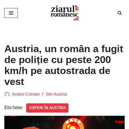
Sari
la
conținut
Austria, un român a fugit
de poliție cu peste 200
km/h pe autostrada de
vest
Andrei Cristian
Știri Austria
Etichete:
ȘOFERI ÎN AUSTRIA