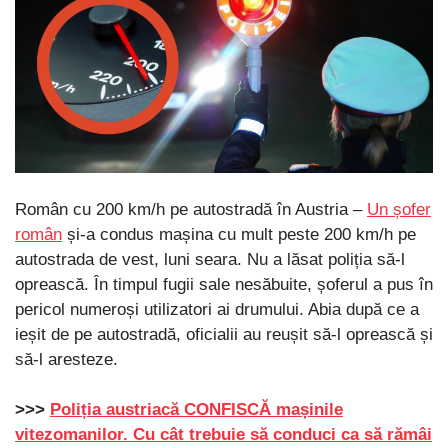
Român cu 200 km/h pe autostradă în Austria –
Un șofer
român
și-a condus mașina cu mult peste 200 km/h pe
autostrada de vest, luni seara. Nu a lăsat poliția să-l
oprească. În timpul fugii sale nesăbuite, șoferul a pus în
pericol numeroși utilizatori ai drumului. Abia după ce a
ieșit de pe autostradă, oficialii au reușit să-l oprească și
să-l aresteze.
>>>
Poliția austriacă CONFISCĂ mașinile
vitezomanilor. Cu cât trebuie să conduci ca să rămâi