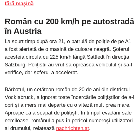
fără maşină
Român cu 200 km/h pe autostradă
în Austria
La scurt timp după ora 21, o patrulă de poliție de pe A1
a fost alertată de o mașină de culoare neagră. Șoferul
acesteia circula cu 225 km/h lângă Sattledt în direcția
Salzburg. Polițiștii au vrut să oprească vehiculul și să-l
verifice, dar șoferul a accelerat.
Bărbatul, un cetățean român de 20 de ani din districtul
Vöcklabruck, a ignorat toate încercările polițiștilor de a-l
opri și a mers mai departe cu o viteză mult prea mare.
Aproape că a scăpat de polițiști. În timpul evadării sale
nemiloase, românul a pus în pericol numeroși utilizatori
ai drumului, relatează
nachrichten.at
.