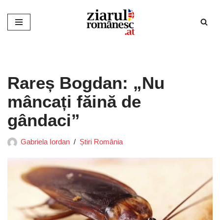
Sari
la
conținut
Rareș Bogdan: „Nu
mâncați făină de
gândaci”
Gabriela Iordan
Știri România