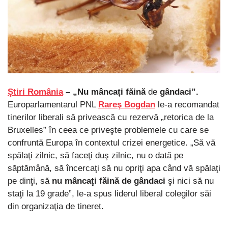
Ştiri România
– „Nu mâncați făină
de
gândaci”.
Europarlamentarul PNL
Rareş Bogdan
le-a recomandat
tinerilor liberali să privească cu rezervă „retorica de la
Bruxelles” în ceea ce priveşte problemele cu care se
confruntă Europa în contextul crizei energetice. „Să vă
spălaţi zilnic, să faceţi duş zilnic, nu o dată pe
săptămână, să încercaţi să nu opriţi apa când vă spălaţi
pe dinţi, să
nu mâncaţi făină de gândaci
şi nici să nu
staţi la 19 grade”, le-a spus liderul liberal colegilor săi
din organizaţia de tineret.