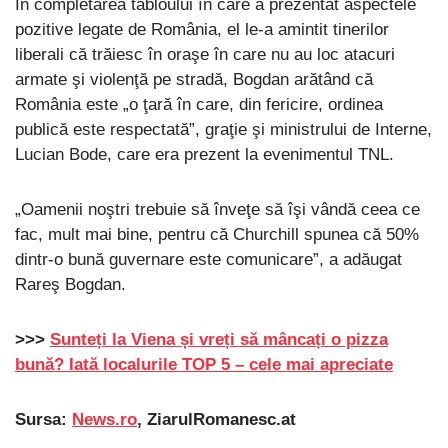
În completarea tabloului în care a prezentat aspectele
pozitive legate de România, el le-a amintit tinerilor
liberali că trăiesc în oraşe în care nu au loc atacuri
armate şi violenţă pe stradă, Bogdan arătând că
România este „o ţară în care, din fericire, ordinea
publică este respectată”, graţie şi ministrului de Interne,
Lucian Bode, care era prezent la evenimentul TNL.
„Oamenii noştri trebuie să înveţe să îşi vândă ceea ce
fac, mult mai bine, pentru că Churchill spunea că 50%
dintr-o bună guvernare este comunicare”, a adăugat
Rareş Bogdan.
>>>
Sunteți la Viena și vreți să mâncați o pizza
bună? Iată localurile TOP 5 – cele mai apreciate
Sursa:
News.ro
, ZiarulRomanesc.at