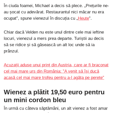
În ciuda foamei, Michael a decis să plece. „Prețurile ne-
au șocat cu adevărat. Restaurantul nici măcar nu era
ocupat”, spune vienezul în discuția cu „
Heute
”.
Chiar dacă Velden nu este unul dintre cele mai ieftine
locuri, vienezul a mers prea departe. Turiștii au decis
să se ridice și să găsească un alt loc unde să ia
prânzul.
Acuzații aduse unui prinț din Austria, care ar fi braconat
cel mai mare urs din România: ”A venit să își ducă
acasă cel mai mare trofeu pentru a-l agăța pe perete”
Wienez a plătit 19,50 euro pentru
un mini cordon bleu
În urmă cu câteva săptămâni, un alt vienez a fost amar