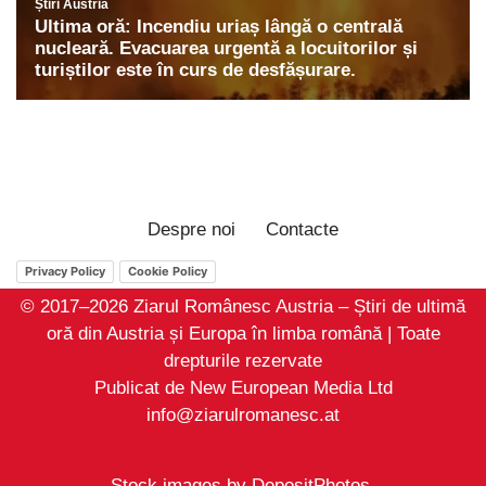
Despre noi
Contacte
Privacy Policy
Cookie Policy
© 2017–2026 Ziarul Românesc Austria – Știri de ultimă
oră din Austria și Europa în limba română | Toate
drepturile rezervate
Publicat de New European Media Ltd
info@ziarulromanesc.at
Stock images by
DepositPhotos
.