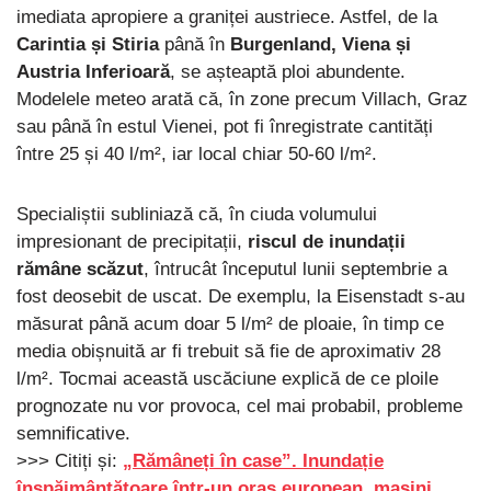
imediata apropiere a graniței austriece. Astfel, de la
Carintia și Stiria
până în
Burgenland, Viena și
Austria Inferioară
, se așteaptă ploi abundente.
Modelele meteo arată că, în zone precum Villach, Graz
sau până în estul Vienei, pot fi înregistrate cantități
între 25 și 40 l/m², iar local chiar 50-60 l/m².
Specialiștii subliniază că, în ciuda volumului
impresionant de precipitații,
riscul de inundații
rămâne scăzut
, întrucât începutul lunii septembrie a
fost deosebit de uscat. De exemplu, la Eisenstadt s-au
măsurat până acum doar 5 l/m² de ploaie, în timp ce
media obișnuită ar fi trebuit să fie de aproximativ 28
l/m². Tocmai această uscăciune explică de ce ploile
prognozate nu vor provoca, cel mai probabil, probleme
semnificative.
>>> Citiți și:
„Rămâneți în case”. Inundație
înspăimântătoare într-un oraș european, mașini