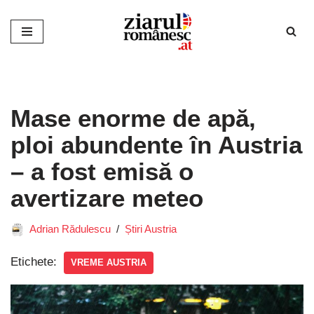
Sari
la
conținut
Mase enorme de apă,
ploi abundente în Austria
– a fost emisă o
avertizare meteo
Adrian Rădulescu
Știri Austria
Etichete:
VREME AUSTRIA