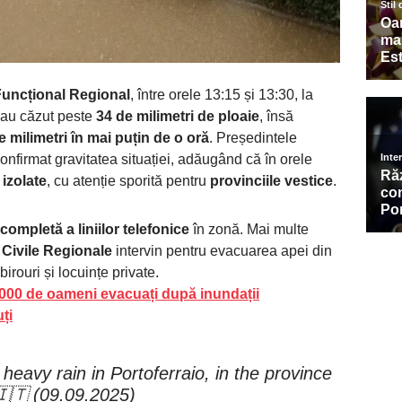
Funcțional Regional
, între orele 13:15 și 13:30, la
, au căzut peste
34 de milimetri de ploaie
, însă
e milimetri în mai puțin de o oră
. Președintele
confirmat gravitatea situației, adăugând că în orele
izolate
, cu atenție sporită pentru
provinciile vestice
.
completă a liniilor telefonice
în zonă. Mai multe
 Civile Regionale
intervin pentru evacuarea apei din
irouri și locuințe private.
.000 de oameni evacuați după inundații
ți
heavy rain in Portoferraio, in the province
 🇮🇹 (09.09.2025)