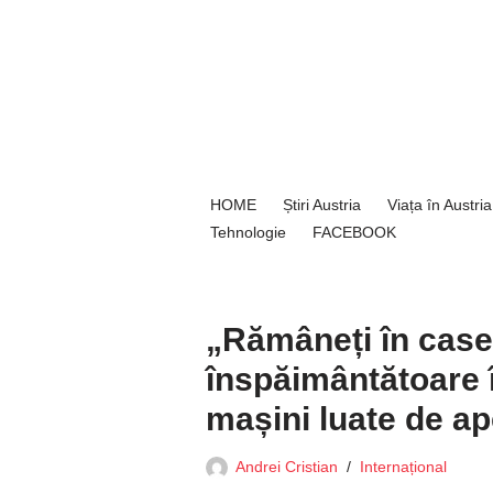
Sari
la
conținut
HOME
Știri Austria
Viața în Austria
Tehnologie
FACEBOOK
„Rămâneți în case
înspăimântătoare 
mașini luate de a
Andrei Cristian
Internațional