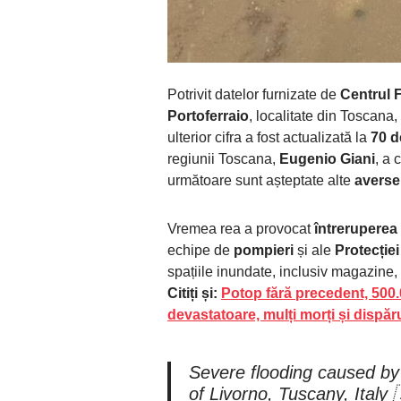
Potrivit datelor furnizate de
Centrul 
Portoferraio
, localitate din Toscana
ulterior cifra a fost actualizată la
70 d
regiunii Toscana,
Eugenio Giani
, a 
următoare sunt așteptate alte
averse 
Vremea rea a provocat
întreruperea 
echipe de
pompieri
și ale
Protecției
spațiile inundate, inclusiv magazine, b
Citiți și:
Potop fără precedent, 500
devastatoare, mulți morți și dispăru
Severe flooding caused by 
of Livorno, Tuscany, Italy