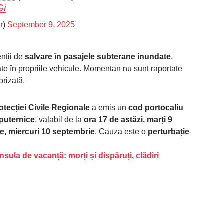
Gi
r)
September 9, 2025
nții de
salvare în pasajele subterane inundate
,
e în propriile vehicule. Momentan nu sunt raportate
orizată.
otecției Civile Regionale
a emis un
cod portocaliu
 puternice
, valabil de la
ora 17 de astăzi, marți 9
e, miercuri 10 septembrie
. Cauza este o
perturbație
nsula de vacanță: morți și dispăruți, clădiri