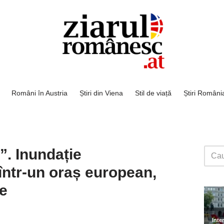
Români în Austria
Știri din Viena
Stil de viață
Știri Români
”. Inundație
într-un oraș european,
pe