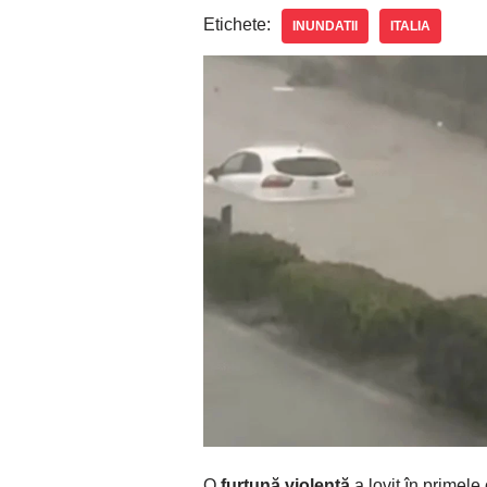
Etichete:
INUNDATII
ITALIA
O
furtună violentă
a lovit în primel