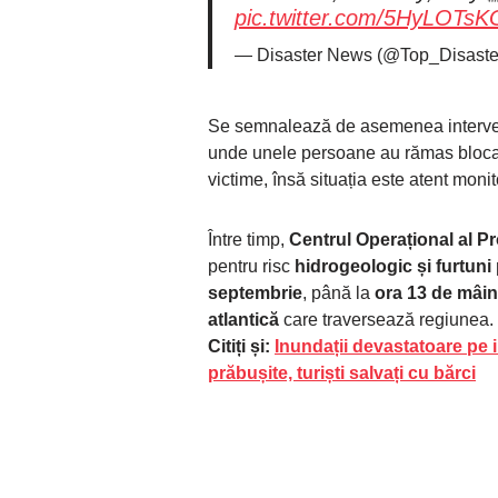
pic.twitter.com/5HyLOTsK
— Disaster News (@Top_Disaste
Se semnalează de asemenea interve
unde unele persoane au rămas blocat
victime, însă situația este atent monit
Între timp,
Centrul Operațional al Pr
pentru risc
hidrogeologic și furtuni
septembrie
, până la
ora 13 de mâin
atlantică
care traversează regiunea.
Citiți și:
Inundații devastatoare pe i
prăbușite, turiști salvați cu bărci