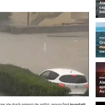
e ore ale după-amiezii de astăzi, provocând
inundații
,