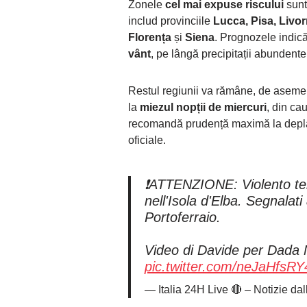
Zonele
cel mai expuse riscului
sun
includ provinciile
Lucca, Pisa, Livo
Florența
și
Siena
. Prognozele indică
vânt
, pe lângă precipitații abundente
Restul regiunii va rămâne, de aseme
la
miezul nopții de miercuri
, din ca
recomandă prudență maximă la deplasă
oficiale.
❗ATTENZIONE: Violento tem
nell'Isola d'Elba. Segnalati
Portoferraio.
Video di Davide per Dada 
pic.twitter.com/neJaHfsRY
— Italia 24H Live 🔴 – Notizie dal