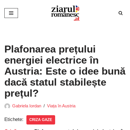
Sari
la
conținut
Plafonarea prețului
energiei electrice în
Austria: Este o idee bună
dacă statul stabilește
prețul?
Gabriela Iordan
Viața în Austria
Etichete:
CRIZA GAZE