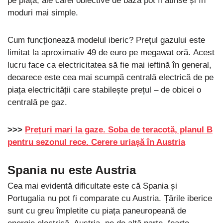
pe piață, ale cărei obiective de bază pot fi atinse și în
moduri mai simple.
Cum funcționează modelul iberic? Prețul gazului este
limitat la aproximativ 49 de euro pe megawat oră. Acest
lucru face ca electricitatea să fie mai ieftină în general,
deoarece este cea mai scumpă centrală electrică de pe
piața electricității care stabilește prețul – de obicei o
centrală pe gaz.
>>>
Prețuri mari la gaze. Soba de teracotă, planul B
pentru sezonul rece. Cerere uriaşă în Austria
Spania nu este Austria
Cea mai evidentă dificultate este că Spania și
Portugalia nu pot fi comparate cu Austria. Țările iberice
sunt cu greu împletite cu piața paneuropeană de