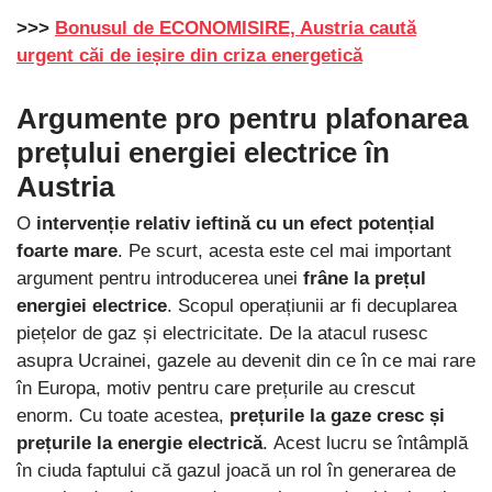
>>>
Bonusul de ECONOMISIRE, Austria caută
urgent căi de ieșire din criza energetică
Argumente pro pentru plafonarea
prețului energiei electrice în
Austria
O
intervenție relativ ieftină cu un efect potențial
foarte mare
. Pe scurt, acesta este cel mai important
argument pentru introducerea unei
frâne la prețul
energiei electrice
. Scopul operațiunii ar fi decuplarea
piețelor de gaz și electricitate. De la atacul rusesc
asupra Ucrainei, gazele au devenit din ce în ce mai rare
în Europa, motiv pentru care prețurile au crescut
enorm. Cu toate acestea,
prețurile la gaze cresc și
prețurile la energie electrică
. Acest lucru se întâmplă
în ciuda faptului că gazul joacă un rol în generarea de