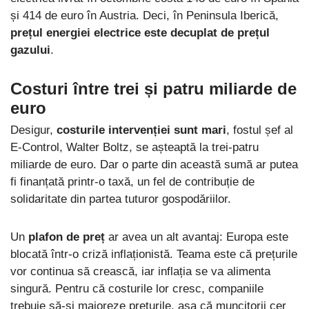
și 414 de euro în Austria. Deci, în Peninsula Iberică,
prețul energiei electrice este decuplat de prețul
gazului
.
Costuri între trei și patru miliarde de
euro
Desigur,
costurile intervenției sunt mari
, fostul șef al
E-Control, Walter Boltz, se așteaptă la trei-patru
miliarde de euro. Dar o parte din această sumă ar putea
fi finanțată printr-o taxă, un fel de contribuție de
solidaritate din partea tuturor gospodăriilor.
Un
plafon de preț
ar avea un alt avantaj: Europa este
blocată într-o criză inflaționistă. Teama este că prețurile
vor continua să crească, iar inflația se va alimenta
singură. Pentru că costurile lor cresc, companiile
trebuie să-și majoreze prețurile, așa că muncitorii cer