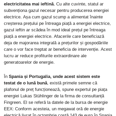
electricitatea mai ieftină.
Cu alte cuvinte, statul ar
subvenționa gazul necesar pentru producerea energiei
electrice. Așa cum gazul scump a alimentat înainte
creșterea prețului pe întreaga piață a energiei electrice,
gazul ieftin ar scădea în mod ideal prețul pe întreaga
piață a energiei electrice. Afacerile care beneficiază
deja de majorarea integrală a prețurilor și gospodăriile
care o vor face treptat ar beneficia de intervenție. Acest
lucru ar reduce profiturile extraordinare ale
generatoarelor de energie.
În
Spania și Portugalia, unde acest sistem este
testat de o lună bună
, există primele semne că
plafonul de preț funcționează, spune expertul pe piața
energiei Lukas Stühlinger de la firma de consultanță
Fingreen. El se referă la datele de la bursa de energie
EEX: Conform acesteia, un megawat oră de energie
electrică livrat în octombrie costă 143 de euro în Spania