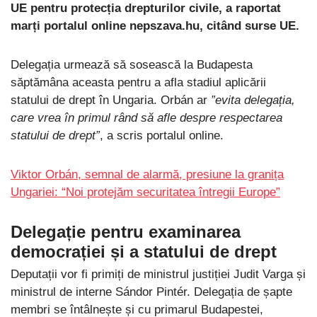
UE pentru protecția drepturilor civile, a raportat
marți portalul online nepszava.hu, citând surse UE.
Delegația urmează să sosească la Budapesta
săptămâna aceasta pentru a afla stadiul aplicării
statului de drept în Ungaria. Orbán ar
”evita delegația,
care vrea în primul rând să afle despre respectarea
statului de drept”
, a scris portalul online.
Viktor Orbán, semnal de alarmă, presiune la granița
Ungariei: “Noi protejăm securitatea întregii Europe”
Delegație pentru examinarea
democrației și a statului de drept
Deputații vor fi primiți de ministrul justiției Judit Varga și
ministrul de interne Sándor Pintér. Delegația de șapte
membri se întâlnește și cu primarul Budapestei,