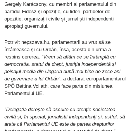
Gergely Karácsony, cu membri ai parlamentului din
partidul Fidesz și opoziție, cu liderii partidelor de
opoziție, organizații civile și jurnaliști independenți
apropiați guvernului.
Potrivit nepszava.hu, parlamentarii au vrut să se
întâlnească și cu Orbán, însă, acesta din urmă a
respins cererea.
”Vrem să aflăm ce se întâmplă cu
democrația, statul de drept, justiția independentă și
peisajul media din Ungaria după mai bine de zece ani
de guvernare a lui Orbán”
, a declarat europarlamentarul
SPÖ Bettina Vollath, care face parte din misiunea
Parlamentului UE.
”Delegația dorește să asculte cu atenție societatea
civilă și, în special, jurnaliștii independenți și, astfel, să
arate că Parlamentul UE este de partea drepturilor