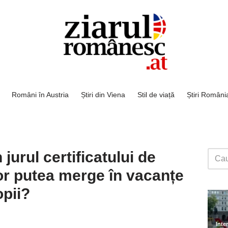
Români în Austria
Știri din Viena
Stil de viață
Știri Români
jurul certificatului de
r putea merge în vacanțe
opii?