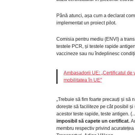
Până atunci, așa cum a declarat comis
implementat un proiect pilot.
Comisia pentru mediu (ENVI) a trans
testele PCR, și testele rapide antige
vaccineze sau nu îndeplinesc condiți
Ambasadorii UE: „Certificatul de 
mobilitatea în UE”
„Trebuie să fim foarte precauți și să 
dorește să faciliteze pe cât posibil și
acestor teste rapide, teste antigen. (
imposibil să capete un certificat.
Ar
membru respectiv privind acuratețea 