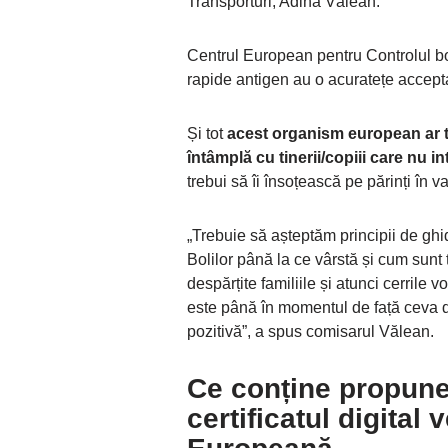
Transporturi, Adina Vălean.
Centrul European pentru Controlul bo
rapide antigen au o acuratețe acceptab
Și tot
acest organism european ar t
întâmplă cu tinerii/copiii care nu i
trebui să îi însoțească pe părinți în v
„Trebuie să așteptăm principii de gh
Bolilor până la ce vârstă și cum sunt t
despărțite familiile și atunci cerrile 
este până în momentul de față ceva dej
pozitivă”, a spus comisarul Vălean.
Ce conține propune
certificatul digital