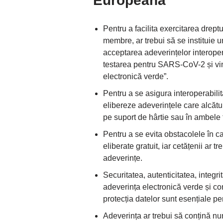
Europeană
Pentru a facilita exercitarea dreptul
membre, ar trebui să se instituie 
acceptarea adeverințelor interope
testarea pentru SARS-CoV-2 și v
electronică verde”.
Pentru a se asigura interoperabili
elibereze adeverințele care alcătu
pe suport de hârtie sau în ambele 
Pentru a se evita obstacolele în cal
eliberate gratuit, iar cetățenii ar t
adeverințe.
Securitatea, autenticitatea, integri
adeverința electronică verde și con
protecția datelor sunt esențiale p
Adeverința ar trebui să conțină nu