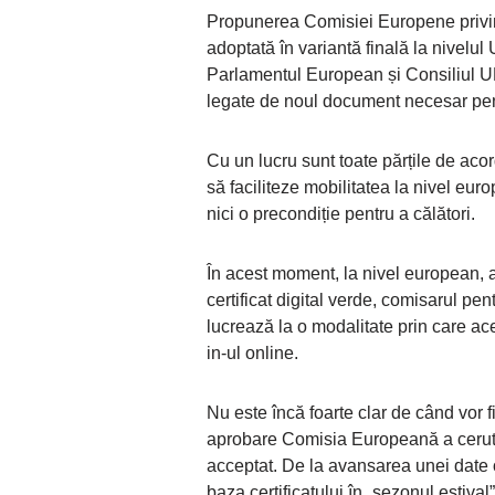
Propunerea Comisiei Europene privind 
adoptată în variantă finală la nivelu
Parlamentul European și Consiliul UE
legate de noul document necesar pent
Cu un lucru sunt toate părțile de acord
să faciliteze mobilitatea la nivel eur
nici o precondiție pentru a călători.
În acest moment, la nivel european, a
certificat digital verde, comisarul pe
lucrează la o modalitate prin care ac
in-ul online.
Nu este încă foarte clar de când vor fi 
aprobare Comisia Europeană a cerut
acceptat. De la avansarea unei date o
baza certificatului în „sezonul estival”