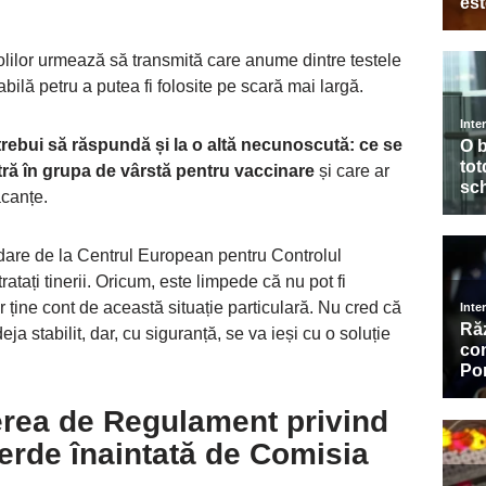
lilor urmează să transmită care anume dintre testele
ilă petru a putea fi folosite pe scară mai largă.
rebui să răspundă și la o altă necunoscută: ce se
ntră în grupa de vârstă pentru vaccinare
și care ar
acanțe.
idare de la Centrul European pentru Controlul
ratați tinerii. Oricum, este limpede că nu pot fi
vor ține cont de această situație particulară. Nu cred că
a stabilit, dar, cu siguranță, se va ieși cu o soluție
rea de Regulament privind
 verde înaintată de Comisia