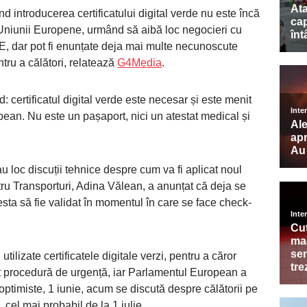
introducerea certificatului digital verde nu este încă
l Uniunii Europene, urmând să aibă loc negocieri cu
, dar pot fi enunțate deja mai multe necunoscute
ru a călători, relatează
G4Media
.
: certificatul digital verde este necesar și este menit
opean. Nu este un pașaport, nici un atestat medical și
u loc discuții tehnice despre cum va fi aplicat noul
ntru Transporturi, Adina Vălean, a anunțat că deja se
esta să fie validat în momentul în care se face check-
utilizate certificatele digitale verzi, pentru a căror
 procedură de urgență, iar Parlamentul European a
ptimiste, 1 iunie, acum se discută despre călătorii pe
, cel mai probabil de la 1 iulie.