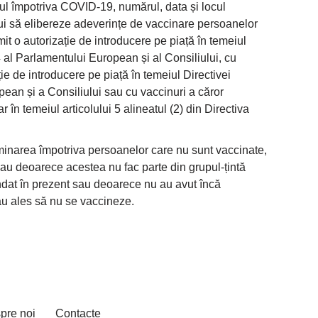
nul împotriva COVID-19, numărul, data și locul
bui să elibereze adeverințe de vaccinare persoanelor
it o autorizație de introducere pe piață în temeiul
al Parlamentului European și al Consiliului, cu
ție de introducere pe piață în temeiul Directivei
an și a Consiliului sau cu vaccinuri a căror
r în temeiul articolului 5 alineatul (2) din Directiva
minarea împotriva persoanelor care nu sunt vaccinate,
u deoarece acestea nu fac parte din grupul-țintă
dat în prezent sau deoarece nu au avut încă
 au ales să nu se vaccineze.
pre noi
Contacte