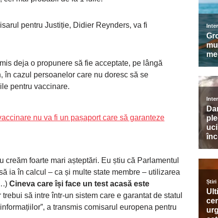
arul pentru Justiție, Didier Reynders, va fi
mis deja o propunere să fie acceptate, pe lângă
n, în cazul persoanelor care nu doresc să se
ile pentru vaccinare.
vaccinare nu va fi un pașaport care să garanteze
nu creăm foarte mari așteptări. Eu știu că Parlamentul
 să ia în calcul – ca și multe state membre – utilizarea
….)
Cineva care își face un test acasă este
 trebui să intre într-un sistem care e garantat de statul
informațiilor”, a transmis comisarul europena pentru