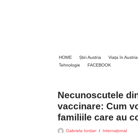
Sari
la
conținut
HOME
Știri Austria
Viața în Austria
Tehnologie
FACEBOOK
Necunoscutele din 
vaccinare: Cum vo
familiile care au c
Gabriela Iordan
Internațional