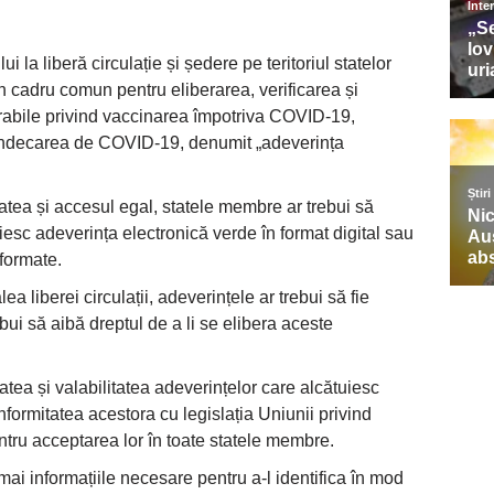
ui la liberă circulație și ședere pe teritoriul statelor
un cadru comun pentru eliberarea, verificarea și
rabile privind vaccinarea împotriva COVID-19,
indecarea de COVID-19, denumit „adeverința
tatea și accesul egal, statele membre ar trebui să
iesc adeverința electronică verde în format digital sau
formate.
ea liberei circulații, adeverințele ar trebui să fie
rebui să aibă dreptul de a li se elibera aceste
tatea și valabilitatea adeverințelor care alcătuiesc
formitatea acestora cu legislația Uniunii privind
entru acceptarea lor în toate statele membre.
mai informațiile necesare pentru a-l identifica în mod