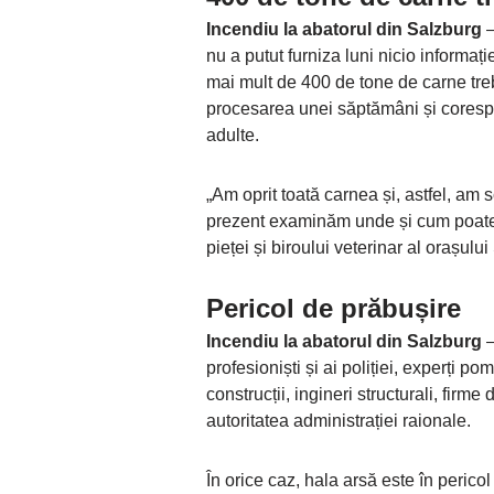
Incendiu la abatorul din Salzburg
–
nu a putut furniza luni nicio informați
mai mult de 400 de tone de carne treb
procesarea unei săptămâni și corespu
adulte.
„Am oprit toată carnea și, astfel, am 
prezent examinăm unde și cum poate f
pieței și biroului veterinar al orașulu
Pericol de prăbușire
Incendiu la abatorul din Salzburg
–
profesioniști și ai poliției, experți pom
construcții, ingineri structurali, firme 
autoritatea administrației raionale.
În orice caz, hala arsă este în perico