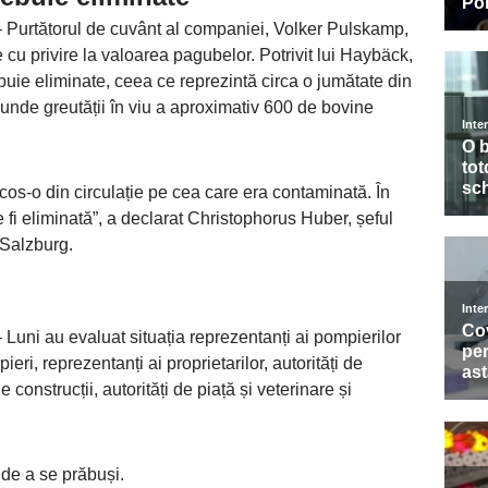
 Purtătorul de cuvânt al companiei, Volker Pulskamp, ​​
e cu privire la valoarea pagubelor. Potrivit lui Haybäck,
uie eliminate, ceea ce reprezintă circa o jumătate din
nde greutății în viu a aproximativ 600 de bovine
scos-o din circulație pe cea care era contaminată. În
i eliminată”, a declarat Christophorus Huber, șeful
i Salzburg.
 Luni au evaluat situația reprezentanți ai pompierilor
pieri, reprezentanți ai proprietarilor, autorități de
de construcții, autorități de piață și veterinare și
l de a se prăbuși.