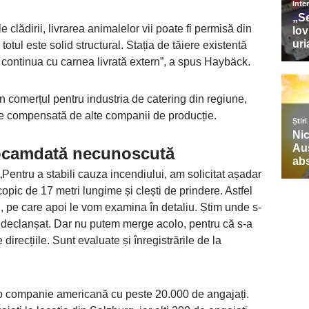
le clădirii, livrarea animalelor vii poate fi permisă din
otul este solid structural. Stația de tăiere existentă
 continua cu carnea livrată extern”, a spus Haybäck.
 în comerțul pentru industria de catering din regiune,
e compensată de alte companii de producție.
eocamdată necunoscută
„Pentru a stabili cauza incendiului, am solicitat așadar
copic de 17 metri lungime și clești de prindere. Astfel
u, pe care apoi le vom examina în detaliu. Știm unde s-
 declanșat. Dar nu putem merge acolo, pentru că s-a
direcțiile. Sunt evaluate și înregistrările de la
 o companie americană cu peste 20.000 de angajați.