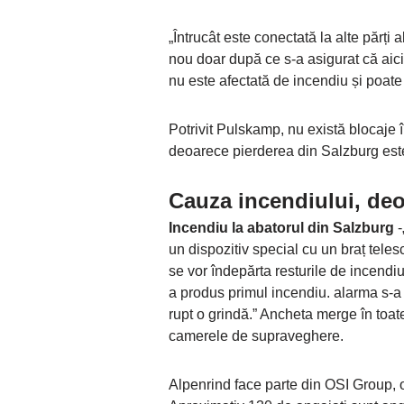
„Întrucât este conectată la alte părți a
nou doar după ce s-a asigurat că aici t
nu este afectată de incendiu și poate
Potrivit Pulskamp, ​​nu există blocaje
deoarece pierderea din Salzburg est
Cauza incendiului, d
Incendiu la abatorul din Salzburg
-
un dispozitiv special cu un braț teles
se vor îndepărta resturile de incendi
a produs primul incendiu. alarma s-a
rupt o grindă.” Ancheta merge în toate 
camerele de supraveghere.
Alpenrind face parte din OSI Group,