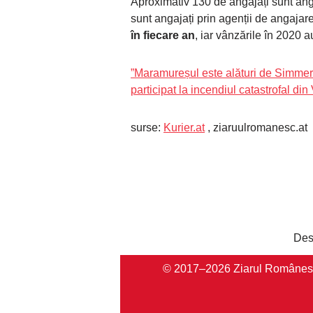
Aproximativ 130 de angajați sunt angaj
sunt angajați prin agenții de angajar
în fiecare an
, iar vânzările în 2020 
”Maramureșul este alături de Simmerin
participat la incendiul catastrofal din
surse:
Kurier.at
, ziaruulromanesc.at
Des
© 2017–2026 Ziarul Românesc Au