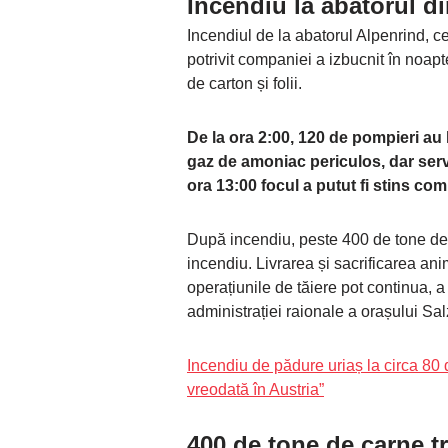
Incendiu la abatorul d
Incendiul de la abatorul Alpenrind, c
potrivit companiei a izbucnit în noap
de carton și folii.
De la ora 2:00, 120 de pompieri au l
gaz de amoniac periculos, dar serv
ora 13:00 focul a putut fi stins com
După incendiu, peste 400 de tone de 
incendiu. Livrarea și sacrificarea ani
operațiunile de tăiere pot continua, a
administrației raionale a orașului Sa
Incendiu de pădure uriaș la circa 80
vreodată în Austria”
400 de tone de carne t