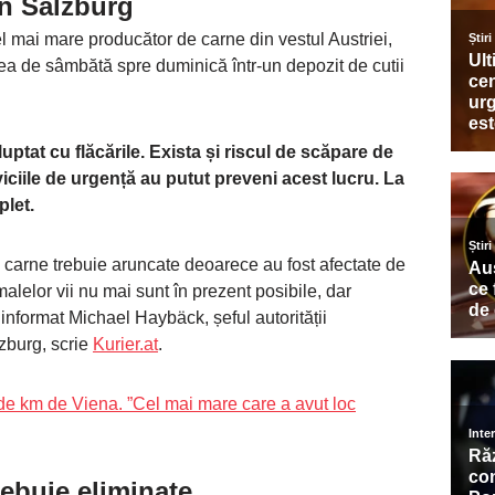
in Salzburg
el mai mare producător de carne din vestul Austriei,
tea de sâmbătă spre duminică într-un depozit de cutii
uptat cu flăcările. Exista și riscul de scăpare de
iciile de urgență au putut preveni acest lucru. La
plet.
carne trebuie aruncate deoarece au fost afectate de
malelor vii nu mai sunt în prezent posibile, dar
 informat Michael Haybäck, șeful autorității
lzburg, scrie
Kurier.at
.
 de km de Viena. ”Cel mai mare care a avut loc
rebuie eliminate