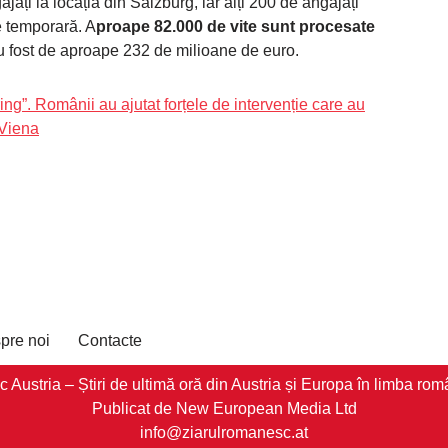
ați la locația din Salzburg, iar alți 200 de angajați
e temporară. A
proape 82.000 de vite sunt procesate
au fost de aproape 232 de milioane de euro.
g”. Românii au ajutat forțele de intervenție care au
 Viena
pre noi
Contacte
stria – Știri de ultimă oră din Austria și Europa în limba româ
Publicat de New European Media Ltd
info@ziarulromanesc.at