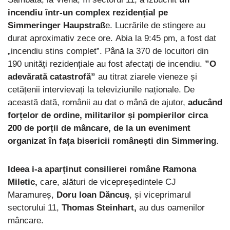
incendiu într-un complex rezidențial pe
Simmeringer Haupstraß
e. Lucrările de stingere au
durat aproximativ zece ore. Abia la 9:45 pm, a fost dat
„incendiu stins complet”. Până la 370 de locuitori din
190 unități rezidențiale au fost afectați de incendiu.
”O
adevărată catastrofă”
au titrat ziarele vieneze și
cetățenii intervievați la televiziunile naționale. De
această dată, românii au dat o mână de ajutor,
aducând
forțelor de ordine, militarilor și pompierilor circa
200 de porții de mâncare, de la un eveniment
organizat în fața bisericii românești din Simmering
.
Ideea i-a aparținut consilierei române Ramona
Miletic,
care, alături de vicepreședintele CJ
Maramureș,
Doru Ioan Dăncuș
, și viceprimarul
sectorului 11,
Thomas Steinhart,
au dus oamenilor
mâncare.