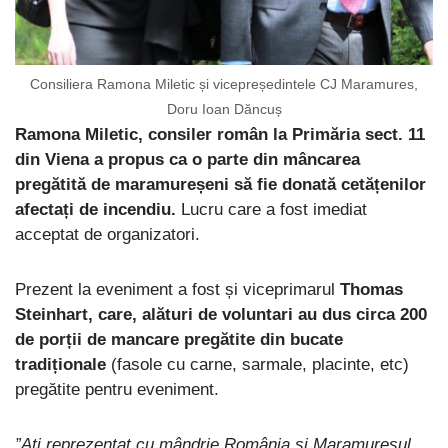
Consiliera Ramona Miletic și vicepreședintele CJ Maramures,
Doru Ioan Dăncuș
Ramona Miletic, consiler român la Primăria sect. 11
din Viena a propus ca o parte din mâncarea
pregătită de maramureșeni să fie donată cetățenilor
afectați de incendiu.
Lucru care a fost imediat
acceptat de organizatori.
Prezent la eveniment a fost și viceprimarul
Thomas
Steinhart, care, alături de voluntari au dus circa 200
de porții de mancare pregătite din bucate
tradiționale
(fasole cu carne, sarmale, placinte, etc)
pregătite pentru eveniment.
”Ați reprezentat cu mândrie România și Maramureșul