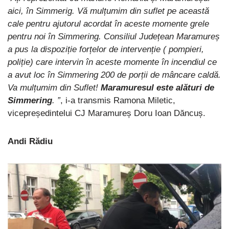
aici, în Simmerig. Vă mulțumim din suflet pe această
cale pentru ajutorul acordat în aceste momente grele
pentru noi în Simmering. Consiliul Județean Maramureș
a pus la dispoziție forțelor de intervenție ( pompieri,
poliție) care intervin în aceste momente în incendiul ce
a avut loc în Simmering 200 de porții de mâncare caldă.
Va mulțumim din Suflet!
Maramuresul este alături de
Simmering
. ”
, i-a transmis Ramona Miletic,
vicepreședintelui CJ Maramureș Doru Ioan Dăncuș.
Andi Rădiu