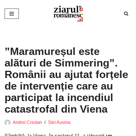
Sari
la
conținut
”Maramureșul este
alături de Simmering”.
Românii au ajutat forțele
de intervenție care au
participat la incendiul
catastrofal din Viena
Andrei Cristian
Știri Austria
Sâmbătă, la Viena, în sectorul 11, a izbucnit
un