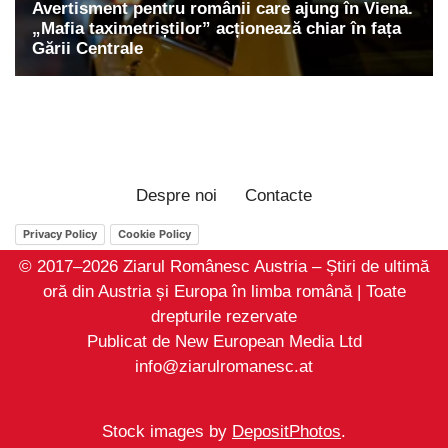
Despre noi
Contacte
Privacy Policy
Cookie Policy
© 2017–2026 Ziarul Românesc Austria – Știri de ultimă
oră din Austria și Europa în limba română | Toate
drepturile rezervate
Publicat de New European Media Ltd
info@ziarulromanesc.at
Stock images by
DepositPhotos
.