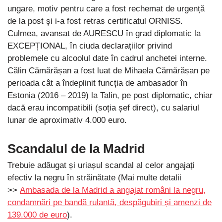
ungare, motiv pentru care a fost rechemat de urgență
de la post și i-a fost retras certificatul ORNISS.
Culmea, avansat de AURESCU în grad diplomatic la
EXCEPȚIONAL, în ciuda declarațiilor privind
problemele cu alcoolul date în cadrul anchetei interne.
Călin Cămărășan a fost luat de Mihaela Cămărășan pe
perioada cât a îndeplinit funcția de ambasador în
Estonia (2016 – 2019) la Talin, pe post diplomatic, chiar
dacă erau incompatibili (soția șef direct), cu salariul
lunar de aproximativ 4.000 euro.
Scandalul de la Madrid
Trebuie adăugat și uriașul scandal al celor angajați
efectiv la negru în străinătate (Mai multe detalii
>>
Ambasada de la Madrid a angajat români la negru,
condamnări pe bandă rulantă, despăgubiri și amenzi de
139.000 de euro
).