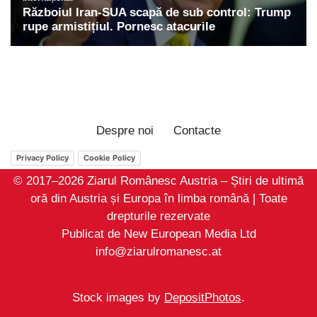
Despre noi
Contacte
Privacy Policy
Cookie Policy
© 2017–2026 Ziarul Românesc Austria – Știri de ultimă
oră din Austria și Europa în limba română | Toate
drepturile rezervate
Publicat de New European Media Ltd
info@ziarulromanesc.at
Stock images by
DepositPhotos
.