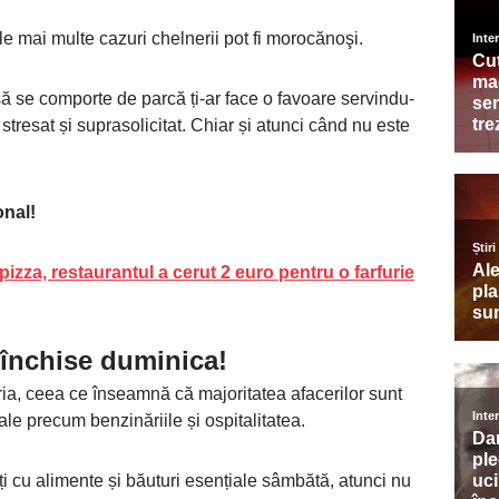
le mai multe cazuri chelnerii pot fi morocănoşi.
 să se comporte de parcă ți-ar face o favoare servindu-
stresat și suprasolicitat. Chiar și atunci când nu este
onal!
pizza, restaurantul a cerut 2 euro pentru o farfurie
 închise duminica!
ria, ceea ce înseamnă că majoritatea afacerilor sunt
ale precum benzinăriile și ospitalitatea.
ți cu alimente și băuturi esențiale sâmbătă, atunci nu