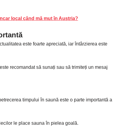
ncar local când mă mut în Austria?
ortantă
ualitatea este foarte apreciată, iar întârzierea este
, este recomandat să sunați sau să trimiteți un mesaj
ă petrecerea timpului în saună este o parte importantă a
iecilor le place sauna în pielea goală.