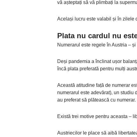
vă așteptați să vă plimbați la superm
Același lucru este valabil și în zilele
Plata nu cardul nu est
Numerarul este regele în Austria – și
Deși pandemia a înclinat ușor balanța
încă plata preferată pentru mulți aust
Această atitudine față de numerar est
numerarul este adevărat), un studiu 
au preferat să plătească cu numerar.
Există trei motive pentru aceasta – li
Austriecilor le place să aibă liberta