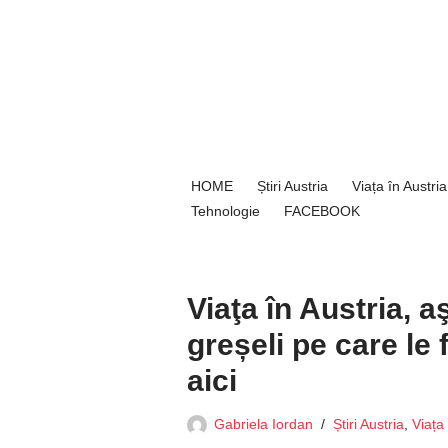
Sari
la
conținut
HOME
Știri Austria
Viața în Austria
Tehnologie
FACEBOOK
Viaţa în Austria, a
greșeli pe care le 
aici
Gabriela Iordan
Știri Austria
,
Viața 