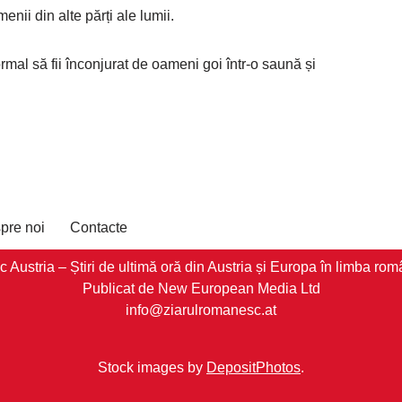
nii din alte părți ale lumii.
ormal să fii înconjurat de oameni goi într-o saună și
pre noi
Contacte
stria – Știri de ultimă oră din Austria și Europa în limba româ
Publicat de New European Media Ltd
info@ziarulromanesc.at
Stock images by
DepositPhotos
.