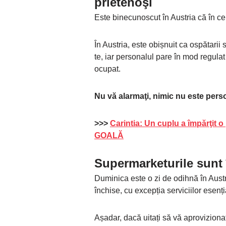
prietenoşi
Este binecunoscut în Austria că în ce
În Austria, este obișnuit ca ospătarii
te, iar personalul pare în mod regulat 
ocupat.
Nu vă alarmaţi, nimic nu este pers
>>>
Carintia: Un cuplu a împărţit o 
GOALĂ
Supermarketurile sunt
Duminica este o zi de odihnă în Aust
închise, cu excepția serviciilor esenți
Așadar, dacă uitați să vă aproviziona