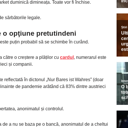
arket duminică dimineața. Toate vor fi închise.
 de sărbătorile legale.
e o opţiune pretutindeni
 este puțin probabil să se schimbe în curând.
 către o creștere a plăților cu
cardul
, numerarul este
rieci și companii.
e reflectată în dictonul „Nur Bares ist Wahres” (doar
dinainte de pandemie arătând că 83% dintre austrieci
bertatea, anonimatul și controlul.
tea de a nu se baza pe o bancă, anonimatul de a cheltui