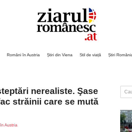
Români în Austria
Știri din Viena
Stil de viață
Știri Români
şteptări nerealiste. Şase
fac străinii care se mută
în Austria