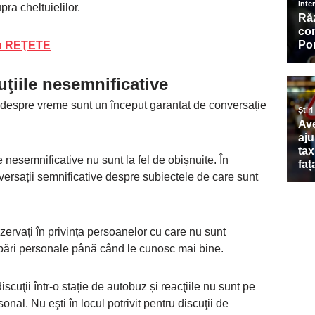
pra cheltuielilor.
cu REŢETE
uţiile nesemnificative
e despre vreme sunt un început garantat de conversație
e nesemnificative nu sunt la fel de obișnuite. În
versații semnificative despre subiectele de care sunt
zervați în privința persoanelor cu care nu sunt
trebări personale până când le cunosc mai bine.
iscuţii într-o stație de autobuz și reacţiile nu sunt pe
onal. Nu eşti în locul potrivit pentru discuţii de