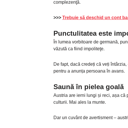
complezenţă.
>>>
Trebuie să deschid un cont ba
Punctulitatea este imp
În lumea vorbitoare de germană, punct
văzută ca fiind impoliteţe.
De fapt, dacă credeți că veți întârzia
pentru a anunța persoana în avans.
Saună în pielea goală
Austria are ierni lungi și reci, așa c
culturii. Mai ales la munte.
Dar un cuvânt de avertisment – ​​austr