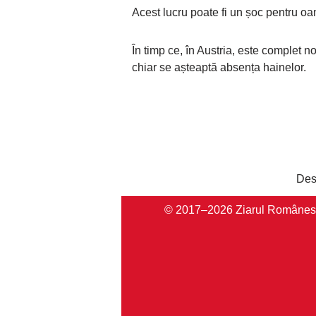
Acest lucru poate fi un șoc pentru oame
În timp ce, în Austria, este complet n
chiar se așteaptă absența hainelor.
Des
© 2017–2026 Ziarul Românesc Au