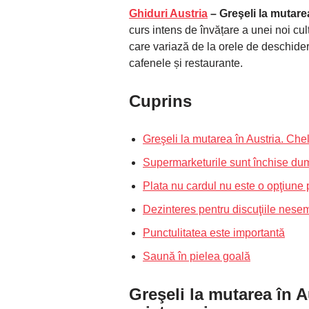
Ghiduri Austria
– Greşeli la mutare
curs intens de învățare a unei noi cultu
care variază de la orele de deschider
cafenele și restaurante.
Cuprins
Greşeli la mutarea în Austria. Chel
Supermarketurile sunt închise dum
Plata nu cardul nu este o opţiune 
Dezinteres pentru discuţiile nesem
Punctulitatea este importantă
Saună în pielea goală
Greşeli la mutarea în A