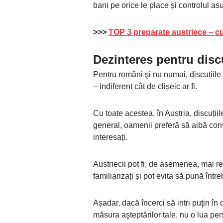
bani pe orice le place și controlul asu
>>>
TOP 3 preparate austriece – 
Dezinteres pentru disc
Pentru români şi nu numai, discuțiil
– indiferent cât de clișeic ar fi.
Cu toate acestea, în Austria, discuțiil
general, oamenii preferă să aibă con
interesați.
Austriecii pot fi, de asemenea, mai re
familiarizați și pot evita să pună în
Așadar, dacă încerci să intri puţin în d
măsura aşteptărilor tale, nu o lua pers