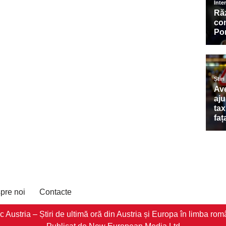
pre noi
Contacte
stria – Știri de ultimă oră din Austria și Europa în limba româ