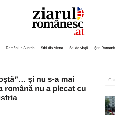
Români în Austria
Știri din Viena
Stil de viață
Știri Români
oștă”… și nu s-a mai
rea română nu a plecat cu
stria