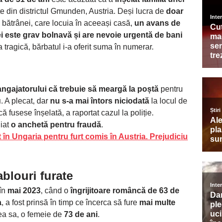
ate din districtul Gmunden, Austria. Deși lucra de
doar
ui bătrânei, care locuia în aceeași casă,
un avans de
 este grav bolnavă și are nevoie urgentă de bani
a tragică, bărbatul i-a oferit suma în numerar.
 angajatorului că trebuie să meargă la poștă
pentru
u
. A plecat, dar
nu s-a mai întors niciodată
la locul de
 fusese înșelată, a raportat cazul la poliție.
diat
o anchetă pentru fraudă
.
t în Ungaria pentru furt comis în Austria. Prejudiciu
ablouri furate
 în
mai 2023
, când o
îngrijitoare româncă de 63 de
a
, a fost prinsă în timp ce încerca să fure
mai multe
ea sa, o femeie de
73 de ani
.