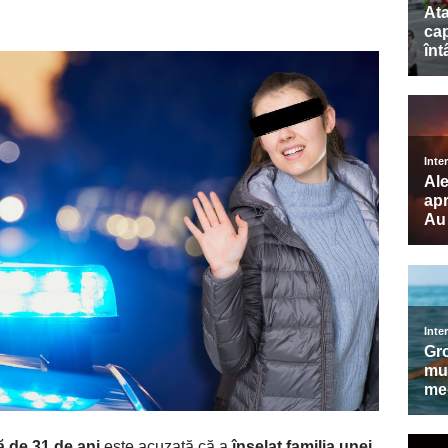
ă de 31 de ani
este acuzată că a
înșelat familia unei