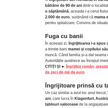
bătrâne de 90 de ani
dintr-o localit
o săptămână
, aceasta i-a cerut fiul
2.000 de euro
, susținând că
mama ei
pentru spitalizare. Convins de situați
Fuga cu banii
În aceeași zi,
îngrijitoarea i-a spus
a trimite bani
mamei și copilului să
muncă. Când familia și-a dat seama că
Autoritățile austriece au început ime
CITIȚI ȘI ►
Îngrijitor român, aresta
de zeci de mii de euro
Îngrijitoare prinsă cu t
Un caz similar a avut loc anul trecut,
ani
, care lucra în
Klagenfurt, Austri
tablouri valoroase
de la angajatoar