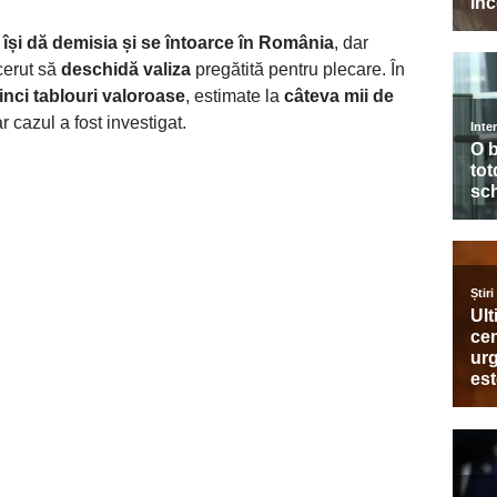
ă
își dă demisia și se întoarce în România
, dar
cerut să
deschidă valiza
pregătită pentru plecare. În
inci tablouri valoroase
, estimate la
câteva mii de
ar cazul a fost investigat.