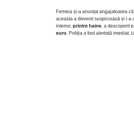
Femeia și-a anunțat angajatoarea c
aceasta a devenit suspicioasă și i-a 
interior,
printre haine
, a descoperit
c
euro
. Poliția a fost alertată imediat, i