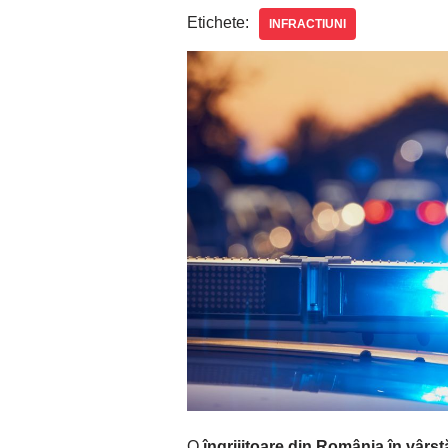
Etichete:
INFRACTIUNI
O
îngrijitoare din România în vârst