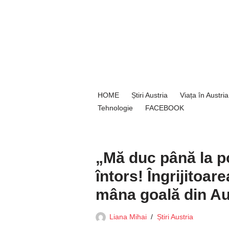
Sari
la
conținut
HOME
Știri Austria
Viața în Austria
Tehnologie
FACEBOOK
„Mă duc până la p
întors! Îngrijitoa
mâna goală din Au
Liana Mihai
Știri Austria