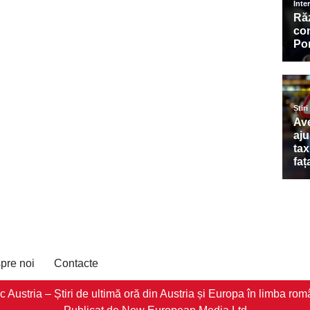
pre noi
Contacte
stria – Știri de ultimă oră din Austria și Europa în limba româ