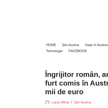
Sari
la
conținut
HOME
Știri Austria
Viața în Austria
Tehnologie
FACEBOOK
Îngrijitor român, 
furt comis în Austr
mii de euro
Liana Mihai
Știri Austria