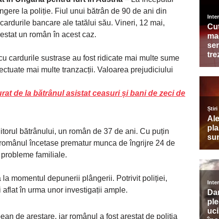
gere la poliție. Fiul unui bătrân de 90 de ani din
cardurile bancare ale tatălui său. Vineri, 12 mai,
restat un român în acest caz.
le, cu cardurile sustrase au fost ridicate mai multe sume
ectuate mai multe tranzacții. Valoarea prejudiciului
urat de la bătrânul asistat ceasuri și bani de zeci de
grijitorul bătrânului, un român de 37 de ani. Cu puțin
 românul încetase prematur munca de îngrijre 24 de
probleme familiale.
a momentul depunerii plângerii. Potrivit poliției,
i aflat în urma unor investigații ample.
n de arestare, iar românul a fost arestat de poliția