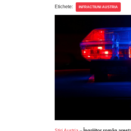
Etichete:
INFRACTIUNI AUSTRIA
Știri Austria
–
Îngrijitor român arest