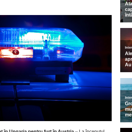
at în Ungaria pentru furt în Austria
– La începutul