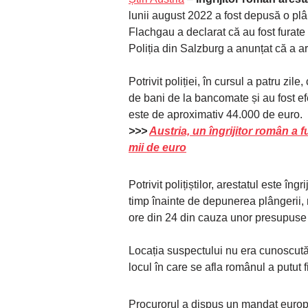
lunii august 2022 a fost depusă o plân
Flachgau a declarat că au fost furate 
Poliția din Salzburg a anunțat că a a
Potrivit poliției, în cursul a patru zi
de bani de la bancomate și au fost ef
este de aproximativ 44.000 de euro.
>>>
Austria, un îngrijitor român a f
mii de euro
Potrivit polițiștilor, arestatul este în
timp înainte de depunerea plângerii,
ore din 24 din cauza unor presupuse 
Locația suspectului nu era cunoscută l
locul în care se afla românul a putut f
Procurorul a dispus un mandat europea