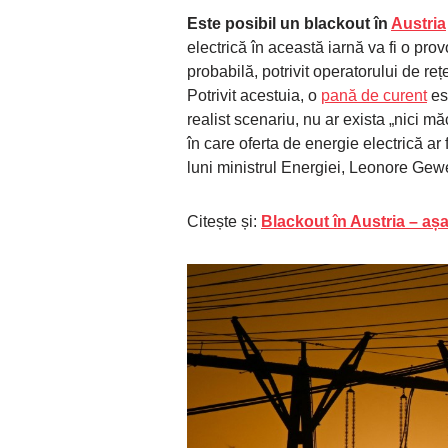
Este posibil un blackout în
Austria
electrică în această iarnă va fi o pro
probabilă, potrivit operatorului de re
Potrivit acestuia, o
pană de curent
est
realist scenariu, nu ar exista „nici mă
în care oferta de energie electrică ar
luni ministrul Energiei, Leonore Gewe
Citește și:
Blackout în Austria – așa 