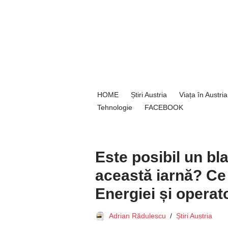
Sari
la
conținut
HOME
Știri Austria
Viața în Austria
Tehnologie
FACEBOOK
Este posibil un bla
această iarnă? Ce
Energiei și operato
Adrian Rădulescu
Știri Austria