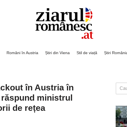
Români în Austria
Știri din Viena
Stil de viață
Știri Români
ckout în Austria în
 răspund ministrul
rii de rețea