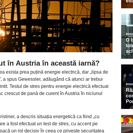
t în Austria în această iarnă?
tea exista prea puțină energie electrică, dar „lipsa de
, a spus Gewessler, adăugând că atunci ar trebui
tit. Testul de stres pentru energie electrică efectuat
sc crescut de pană de curent în Austria în niciunul
stiner, a descris situația energetică ca fiind „cu
re a fost efectuat un test de stres, cu accent pe
oacă un rol decisiv în ceea ce privește securitatea