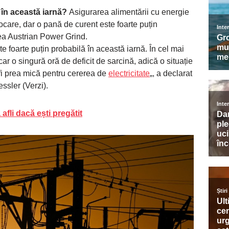
în această iarnă?
Asigurarea alimentării cu energie
vocare, dar o pană de curent este foarte puțin
țea Austrian Power Grind.
e foarte puțin probabilă în această iarnă. În cel mai
car o singură oră de deficit de sarcină, adică o situație
 fi prea mică pentru cererea de
electricitate
„, a declarat
ssler (Verzi).
afli dacă ești pregătit