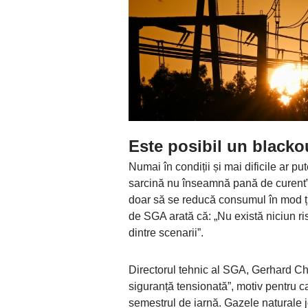
Este posibil un blackou
Numai în condiții și mai dificile ar pu
sarcină nu înseamnă pană de curent”
doar să se reducă consumul în mod țin
de SGA arată că: „Nu există niciun ri
dintre scenarii”.
Directorul tehnic al SGA, Gerhard Chri
siguranță tensionată”, motiv pentru ca
semestrul de iarnă. Gazele naturale j