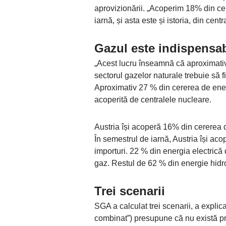
aprovizionării. „Acoperim 18% din ce
iarnă, și asta este și istoria, din cent
Gazul este indispensabi
„Acest lucru înseamnă că aproximativ 
sectorul gazelor naturale trebuie să f
Aproximativ 27 % din cererea de ener
acoperită de centralele nucleare.
Austria își acoperă 16% din cererea d
În semestrul de iarnă, Austria își ac
importuri. 22 % din energia electrică 
gaz. Restul de 62 % din energie hidro
Trei scenarii
SGA a calculat trei scenarii, a explic
combinat”) presupune că nu există p