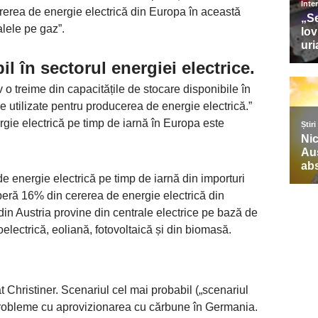
rerea de energie electrică din Europa în această
ralele pe gaz”.
l în sectorul energiei electrice.
o treime din capacitățile de stocare disponibile în
ie utilizate pentru producerea de energie electrică.”
gie electrică pe timp de iarnă în Europa este
e energie electrică pe timp de iarnă din importuri
operă 16% din cererea de energie electrică din
din Austria provine din centrale electrice pe bază de
electrică, eoliană, fotovoltaică și din biomasă.
at Christiner. Scenariul cel mai probabil („scenariul
robleme cu aprovizionarea cu cărbune în Germania.