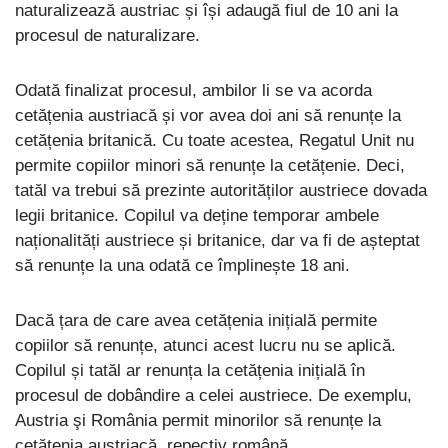
naturalizează austriac și își adaugă fiul de 10 ani la
procesul de naturalizare.
Odată finalizat procesul, ambilor li se va acorda
cetățenia austriacă și vor avea doi ani să renunțe la
cetățenia britanică. Cu toate acestea, Regatul Unit nu
permite copiilor minori să renunțe la cetățenie. Deci,
tatăl va trebui să prezinte autorităților austriece dovada
legii britanice. Copilul va deține temporar ambele
naționalități austriece și britanice, dar va fi de așteptat
să renunțe la una odată ce împlinește 18 ani.
Dacă țara de care avea cetățenia inițială permite
copiilor să renunțe, atunci acest lucru nu se aplică.
Copilul și tatăl ar renunța la cetățenia inițială în
procesul de dobândire a celei austriece. De exemplu,
Austria şi România permit minorilor să renunțe la
cetățenia austriacă, repectiv română.