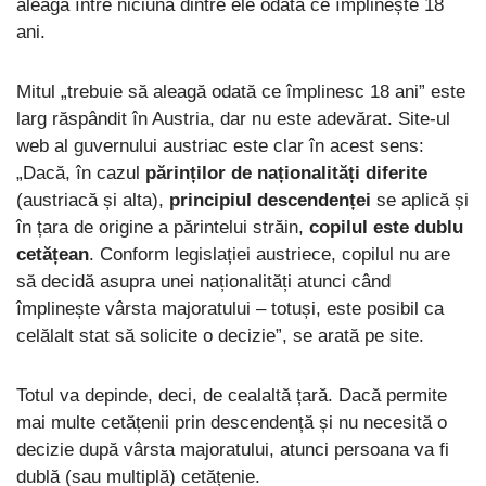
aleagă între niciuna dintre ele odată ce împlinește 18
ani.
Mitul „trebuie să aleagă odată ce împlinesc 18 ani” este
larg răspândit în Austria, dar nu este adevărat. Site-ul
web al guvernului austriac este clar în acest sens:
„Dacă, în cazul
părinților de naționalități diferite
(austriacă și alta),
principiul descendenței
se aplică și
în țara de origine a părintelui străin,
copilul este dublu
cetățean
. Conform legislației austriece, copilul nu are
să decidă asupra unei naționalități atunci când
împlinește vârsta majoratului – totuși, este posibil ca
celălalt stat să solicite o decizie”, se arată pe site.
Totul va depinde, deci, de cealaltă țară. Dacă permite
mai multe cetățenii prin descendență și nu necesită o
decizie după vârsta majoratului, atunci persoana va fi
dublă (sau multiplă) cetățenie.