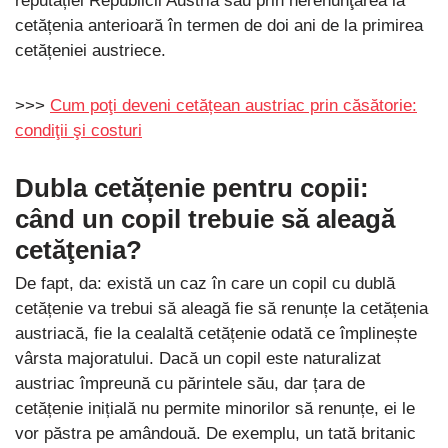
reputației Republicii Austria sau prin nerenunţarea la
cetățenia anterioară în termen de doi ani de la primirea
cetățeniei austriece.
>>>
Cum poţi deveni cetățean austriac prin căsătorie:
condiţii şi costuri
Dubla cetățenie pentru copii:
când un copil trebuie să aleagă
cetăţenia?
De fapt, da: există un caz în care un copil cu dublă
cetățenie va trebui să aleagă fie să renunțe la cetățenia
austriacă, fie la cealaltă cetățenie odată ce împlinește
vârsta majoratului. Dacă un copil este naturalizat
austriac împreună cu părintele său, dar țara de
cetățenie inițială nu permite minorilor să renunțe, ei le
vor păstra pe amândouă. De exemplu, un tată britanic