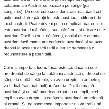
cetățenie ale Austriei se bazează pe sânge (jus
sanguinis). Un copil este considerat austriac dacă cel
puțin unul dintre părinții lui este austriac, indiferent de
locul nașterii. Poate deveni puțin complicat, dar copilul
este austriac dacă părinții sunt căsătoriți și oricare este
austriac. Dacă nu sunt căsătoriți, copilul este automat
austriac dacă mama are cetățenia austriacă și va avea
dreptul la aceasta dacă tatăl austriac semnează o
recunoaștere a paternității.
Cel mai important lucru, însă, este că, dacă un copil
are dreptul de sânge la cetățenia austriacă și dreptul de
sânge la o altă cetățenie, va avea dreptul la ambele și
va fi dual (sau mai mult) în Austria. Dacă o mamă
austriacă și un tată american-croat au un copil, acel
copil va avea dreptul la cetățenia austriacă, americană
și croată. Și, de asemenea, important: nu va trebui să