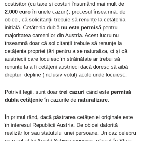
costisitor (cu taxe și costuri însumând mai mult de
2.000 euro
în unele cazuri), procesul înseamnă, de
obicei, că solicitanții trebuie să renunțe la cetățenia
inițială. Cetățenia dublă
nu este permisă
pentru
majoritatea oamenilor din Austria. Acest lucru nu
înseamnă doar că solicitanții trebuie să renunțe la
cetățenia propriei țări pentru a se naturaliza, ci și că
austriecii care locuiesc în străinătate ar trebui să
renunțe la a fi cetățeni austrieci dacă doresc să aibă
drepturi depline (inclusiv votul) acolo unde locuiesc.
Potrivit legii, sunt doar
trei cazuri
când este
permisă
dubla cetățenie
în cazurile de
naturalizare
.
În primul rând, dacă păstrarea cetățeniei originale este
în interesul Republicii Austria. De obicei datorită
realizărilor sau statutului unei persoane. Un caz celebru
este cel al lui Arnold Schwarzenegger, născut în Stiria.