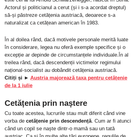
Actorul și politicianul a cerut (și i s-a acordat dreptul)
să-și păstreze cetățenia austriacă, deoarece s-a
naturalizat ca cetățean american în 1983.
În al doilea rând, dacă motivele personale merită luate
în considerare, legea nu oferă exemple specifice și o
excepție ar depinde de circumstanțele individuale.În al
treilea rând, dacă descendenții victimelor regimului
național-socialist au dobândit cetățenia austriacă.
Citiți și ►
Austria majorează taxa pentru cetățenie
de la 1 iulie
Cetățenia prin naștere
Cu toate acestea, lucrurile stau mult diferit când vine
vorba de
cetățenie prin descendență
. Cum ar fi atunci
când un copil se naște dintr-o mamă sau un tată
austriac. Ca și în multe alte țări europene, regulile de