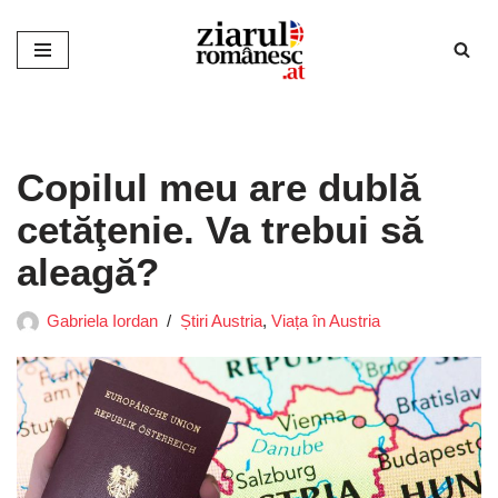
Sari
la
conținut
Copilul meu are dublă
cetăţenie. Va trebui să
aleagă?
Gabriela Iordan
Știri Austria
,
Viața în Austria