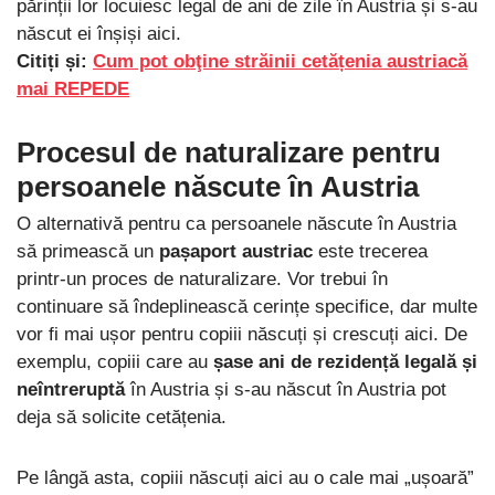
părinții lor locuiesc legal de ani de zile în Austria și s-au
născut ei înșiși aici.
Citiți și:
Cum pot obţine străinii cetățenia austriacă
mai REPEDE
Procesul de naturalizare pentru
persoanele născute în Austria
O alternativă pentru ca persoanele născute în Austria
să primească un
pașaport austriac
este trecerea
printr-un proces de naturalizare. Vor trebui în
continuare să îndeplinească cerințe specifice, dar multe
vor fi mai ușor pentru copiii născuți și crescuți aici. De
exemplu, copiii care au
șase ani de rezidență legală și
neîntreruptă
în Austria și s-au născut în Austria pot
deja să solicite cetățenia.
Pe lângă asta, copiii născuți aici au o cale mai „ușoară”