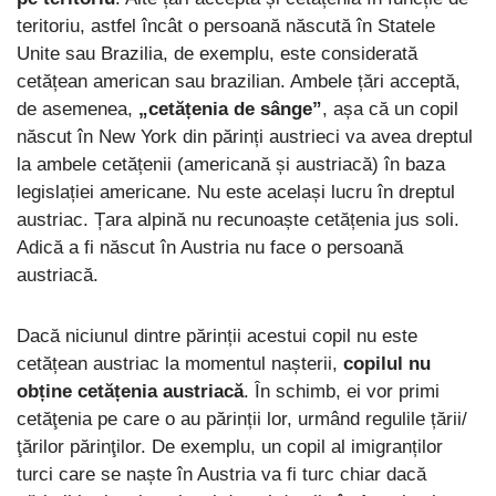
teritoriu, astfel încât o persoană născută în Statele
Unite sau Brazilia, de exemplu, este considerată
cetățean american sau brazilian. Ambele țări acceptă,
de asemenea,
„cetățenia de sânge”
, așa că un copil
născut în New York din părinți austrieci va avea dreptul
la ambele cetățenii (americană și austriacă) în baza
legislației americane. Nu este același lucru în dreptul
austriac. Țara alpină nu recunoaște cetățenia jus soli.
Adică a fi născut în Austria nu face o persoană
austriacă.
Dacă niciunul dintre părinții acestui copil nu este
cetățean austriac la momentul nașterii,
copilul nu
obține cetățenia austriacă
. În schimb, ei vor primi
cetăţenia pe care o au părinții lor, urmând regulile țării/
ţărilor părinţilor. De exemplu, un copil al imigranților
turci care se naște în Austria va fi turc chiar dacă