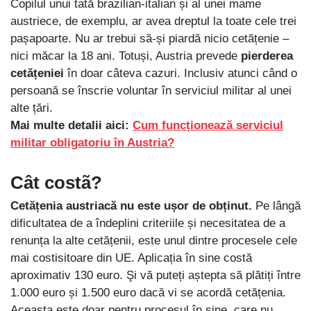
Copilul unui tată brazilian-italian și al unei mame
austriece, de exemplu, ar avea dreptul la toate cele trei
pașapoarte. Nu ar trebui să-și piardă nicio cetățenie –
nici măcar la 18 ani. Totuși, Austria prevede
pierderea
cetățeniei
în doar câteva cazuri. Inclusiv atunci când o
persoană se înscrie voluntar în serviciul militar al unei
alte țări.
Mai multe detalii aici:
Cum funcționează serviciul
militar obligatoriu în Austria?
Cât costã?
Cetățenia austriacă nu este ușor de obținut.
Pe lângă
dificultatea de a îndeplini criteriile și necesitatea de a
renunța la alte cetățenii, este unul dintre procesele cele
mai costisitoare din UE. Aplicația în sine costă
aproximativ 130 euro. Şi vă puteți aștepta să plătiți între
1.000 euro și 1.500 euro dacă vi se acordă cetățenia.
Aceasta este doar pentru procesul în sine, care nu