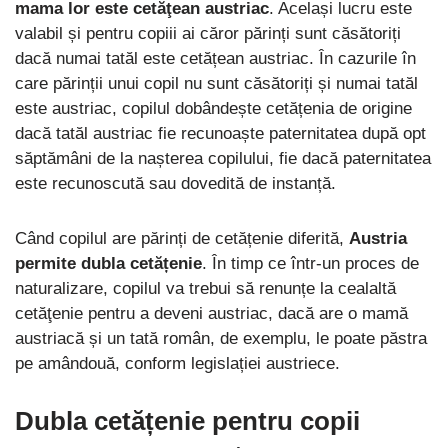
mama lor este cetăţean austriac
. Același lucru este
valabil și pentru copiii ai căror părinți sunt căsătoriți
dacă numai tatăl este cetățean austriac. În cazurile în
care părinții unui copil nu sunt căsătoriți și numai tatăl
este austriac, copilul dobândește cetățenia de origine
dacă tatăl austriac fie recunoaște paternitatea după opt
săptămâni de la nașterea copilului, fie dacă paternitatea
este recunoscută sau dovedită de instanță.
Când copilul are părinți de cetățenie diferită,
Austria
permite dubla cetățenie
. În timp ce într-un proces de
naturalizare, copilul va trebui să renunțe la cealaltă
cetăţenie pentru a deveni austriac, dacă are o mamă
austriacă și un tată român, de exemplu, le poate păstra
pe amândouă, conform legislației austriece.
Dubla cetățenie pentru copii