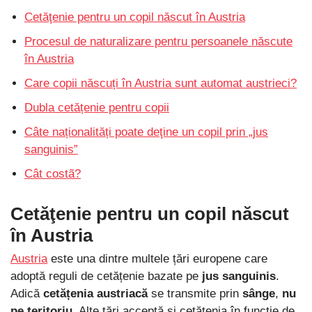
Cetăţenie pentru un copil născut în Austria
Procesul de naturalizare pentru persoanele născute
în Austria
Care copii născuți în Austria sunt automat austrieci?
Dubla cetățenie pentru copii
Câte naționalități poate deţine un copil prin „jus
sanguinis”
Cât costã?
Cetăţenie pentru un copil născut
în Austria
Austria
este una dintre multele țări europene care
adoptă reguli de cetățenie bazate pe
jus sanguinis
.
Adică
cetățenia austriacă
se transmite prin
sânge
,
nu
pe teritoriu
. Alte țări acceptă și cetățenia în funcție de