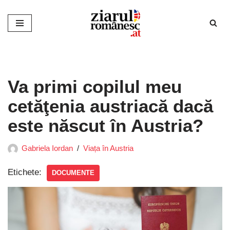
Sari
la
conținut
Va primi copilul meu
cetăţenia austriacă dacă
este născut în Austria?
Gabriela Iordan
Viața în Austria
Etichete:
DOCUMENTE