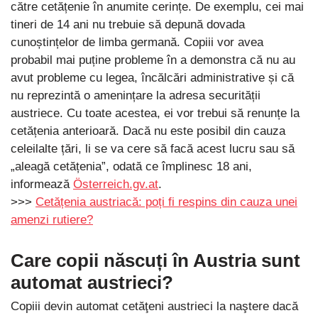
către cetățenie în anumite cerințe. De exemplu, cei mai
tineri de 14 ani nu trebuie să depună dovada
cunoștințelor de limba germană. Copiii vor avea
probabil mai puține probleme în a demonstra că nu au
avut probleme cu legea, încălcări administrative și că
nu reprezintă o amenințare la adresa securității
austriece. Cu toate acestea, ei vor trebui să renunțe la
cetățenia anterioară. Dacă nu este posibil din cauza
celeilalte țări, li se va cere să facă acest lucru sau să
„aleagă cetățenia”, odată ce împlinesc 18 ani,
informează
Österreich.gv.at
.
>>>
Cetățenia austriacă: poți fi respins din cauza unei
amenzi rutiere?
Care copii născuți în Austria sunt
automat austrieci?
Copiii devin automat cetăţeni austrieci la naştere dacă