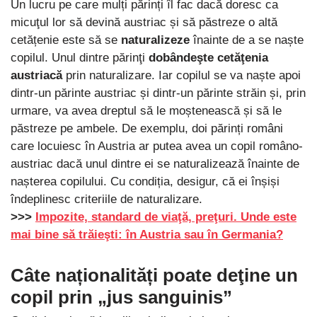
Un lucru pe care mulți părinți îl fac dacă doresc ca
micuţul lor să devină austriac și să păstreze o altă
cetățenie este să se
naturalizeze
înainte de a se naște
copilul. Unul dintre părinţi
dobândeşte cetăţenia
austriacă
prin naturalizare. Iar copilul se va naște apoi
dintr-un părinte austriac și dintr-un părinte străin și, prin
urmare, va avea dreptul să le moștenească și să le
păstreze pe ambele. De exemplu, doi părinți români
care locuiesc în Austria ar putea avea un copil româno-
austriac dacă unul dintre ei se naturalizează înainte de
nașterea copilului. Cu condiția, desigur, că ei înșiși
îndeplinesc criteriile de naturalizare.
>>>
Impozite, standard de viaţă, preţuri. Unde este
mai bine să trăieşti: în Austria sau în Germania?
Câte naționalități poate deţine un
copil prin „jus sanguinis”