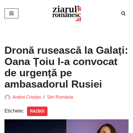
Sari
la
conținut
Dronă rusească la Galați:
Oana Țoiu l-a convocat
de urgență pe
ambasadorul Rusiei
Andrei Cristian
Știri România
Etichete:
RAZBOI