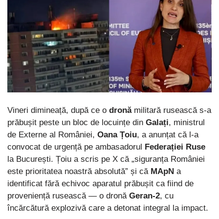
Vineri dimineață, după ce o
dronă
militară rusească s-a
prăbușit peste un bloc de locuințe din
Galați
, ministrul
de Externe al României,
Oana Țoiu
, a anunțat că l-a
convocat de urgență pe ambasadorul
Federației Ruse
la București. Țoiu a scris pe X că „siguranța României
este prioritatea noastră absolută” și că
MApN
a
identificat fără echivoc aparatul prăbușit ca fiind de
proveniență rusească — o dronă
Geran-2
, cu
încărcătură explozivă care a detonat integral la impact.