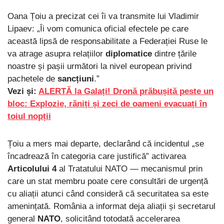
Oana Țoiu a precizat cei îi va transmite lui Vladimir
Lipaev: „Îi vom comunica oficial efectele pe care
această lipsă de responsabilitate a Federației Ruse le
va atrage asupra relațiilor
diplomatice
dintre țările
noastre și pașii următori la nivel european privind
pachetele de
sancțiuni
.”
Vezi și:
ALERTĂ la Galați! Dronă prăbușită peste un
bloc: Explozie, răniți și zeci de oameni evacuați în
toiul nopții
Țoiu a mers mai departe, declarând că incidentul „se
încadrează în categoria care justifică” activarea
Articolului 4
al Tratatului NATO — mecanismul prin
care un stat membru poate cere consultări de urgență
cu aliații atunci când consideră că securitatea sa este
amenințată. România a informat deja aliații și secretarul
general
NATO
, solicitând totodată accelerarea