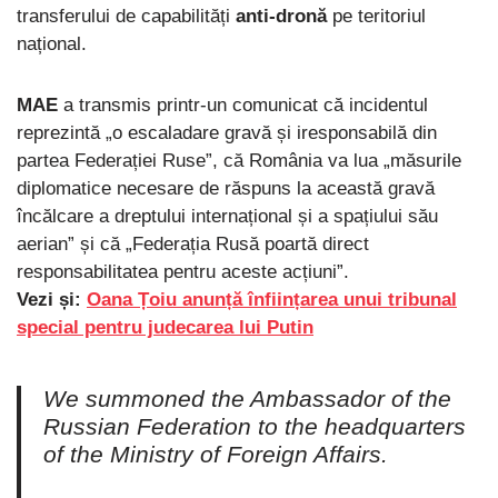
transferului de capabilități
anti-dronă
pe teritoriul
național.
MAE
a transmis printr-un comunicat că incidentul
reprezintă „o escaladare gravă și iresponsabilă din
partea Federației Ruse”, că România va lua „măsurile
diplomatice necesare de răspuns la această gravă
încălcare a dreptului internațional și a spațiului său
aerian” și că „Federația Rusă poartă direct
responsabilitatea pentru aceste acțiuni”.
Vezi și:
Oana Țoiu anunță înființarea unui tribunal
special pentru judecarea lui Putin
We summoned the Ambassador of the
Russian Federation to the headquarters
of the Ministry of Foreign Affairs.