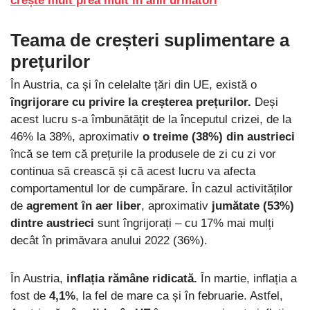
crește mult prea mult în anii următori
Teama de creșteri suplimentare a
prețurilor
În Austria, ca și în celelalte țări din UE, există o
îngrijorare cu privire la creșterea prețurilor.
Deși
acest lucru s-a îmbunătățit de la începutul crizei, de la
46% la 38%, aproximativ
o treime (38%) din austrieci
încă se tem că prețurile la produsele de zi cu zi vor
continua să crească și că acest lucru va afecta
comportamentul lor de cumpărare. În cazul activităților
de
agrement în aer liber
, aproximativ
jumătate (53%)
dintre austrieci
sunt îngrijorați – cu 17% mai mulți
decât în primăvara anului 2022 (36%).
În Austria,
inflația rămâne ridicată.
În martie, inflația a
fost de
4,1%
, la fel de mare ca și în februarie. Astfel,