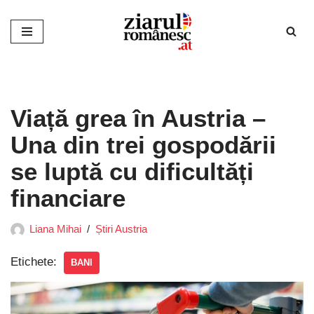
Sari
la
conținut
Viață grea în Austria –
Una din trei gospodării
se luptă cu dificultăți
financiare
Liana Mihai
Știri Austria
Etichete:
BANI