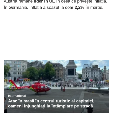
Austria rămâne
lider în UE
în ceea ce privește inflația.
În Germania, inflația a scăzut la doar
2,2%
în martie.