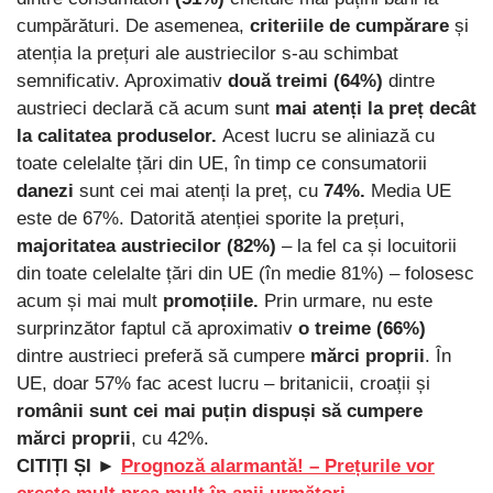
cumpărături. De asemenea,
criteriile de cumpărare
și
atenția la prețuri ale austriecilor s-au schimbat
semnificativ. Aproximativ
două treimi (64%)
dintre
austrieci declară că acum sunt
mai atenți la preț decât
la calitatea produselor.
Acest lucru se aliniază cu
toate celelalte țări din UE, în timp ce consumatorii
danezi
sunt cei mai atenți la preț, cu
74%.
Media UE
este de 67%. Datorită atenției sporite la prețuri,
majoritatea austriecilor (82%)
– la fel ca și locuitorii
din toate celelalte țări din UE (în medie 81%) – folosesc
acum și mai mult
promoțiile.
Prin urmare, nu este
surprinzător faptul că aproximativ
o treime (66%)
dintre austrieci preferă să cumpere
mărci proprii
. În
UE, doar 57% fac acest lucru – britanicii, croații și
românii sunt cei mai puțin dispuși să cumpere
mărci proprii
, cu 42%.
CITIȚI ȘI ►
Prognoză alarmantă! – Prețurile vor