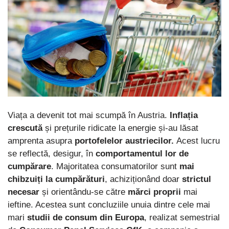
Viața a devenit tot mai scumpă în Austria.
Inflația
crescută
și prețurile ridicate la energie și-au lăsat
amprenta asupra
portofelelor austriecilor.
Acest lucru
se reflectă, desigur, în
comportamentul lor de
cumpărare
. Majoritatea consumatorilor sunt
mai
chibzuiți la cumpărături
, achiziționând doar
strictul
necesar
și orientându-se către
mărci proprii
mai
ieftine. Acestea sunt concluziile unuia dintre cele mai
mari
studii de consum din Europa
, realizat semestrial