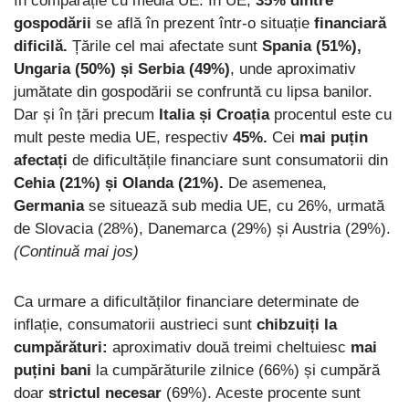
în comparație cu media UE. În UE,
35% dintre
gospodării
se află în prezent într-o situație
financiară
dificilă.
Țările cel mai afectate sunt
Spania (51%),
Ungaria (50%) și Serbia (49%)
, unde aproximativ
jumătate din gospodării se confruntă cu lipsa banilor.
Dar și în țări precum
Italia și Croația
procentul este cu
mult peste media UE, respectiv
45%.
Cei
mai puțin
afectați
de dificultățile financiare sunt consumatorii din
Cehia (21%) și Olanda (21%).
De asemenea,
Germania
se situează sub media UE, cu 26%, urmată
de Slovacia (28%), Danemarca (29%) și Austria (29%).
(Continuă mai jos)
Ca urmare a dificultăților financiare determinate de
inflație, consumatorii austrieci sunt
chibzuiți la
cumpărături:
aproximativ două treimi cheltuiesc
mai
puțini bani
la cumpărăturile zilnice (66%) și cumpără
doar
strictul necesar
(69%). Aceste procente sunt