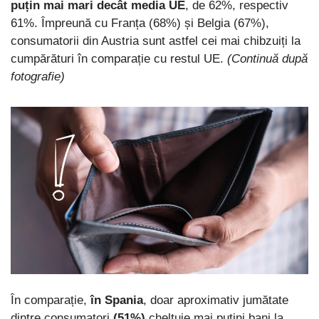
puțin mai mari decât media UE
, de 62%, respectiv
61%. Împreună cu Franța (68%) și Belgia (67%),
consumatorii din Austria sunt astfel cei mai chibzuiți la
cumpărături în comparație cu restul UE.
(Continuă după
fotografie)
În comparație,
în Spania
, doar aproximativ jumătate
dintre consumatori
(51%)
cheltuie mai puțini bani la