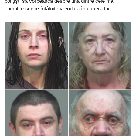
polițiști să vorbească despre una dintre cele mai
cumplite scene întâlnite vreodată în cariera lor.