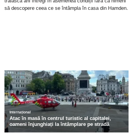
trăiască ani întregi în asemenea condiții fără ca nimeni
să descopere ceea ce se întâmpla în casa din Hamden.