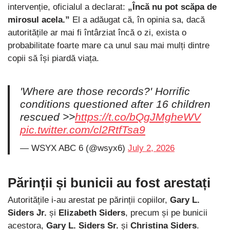
intervenție, oficialul a declarat:
„Încă nu pot scăpa de
mirosul acela.”
El a adăugat că, în opinia sa, dacă
autoritățile ar mai fi întârziat încă o zi, exista o
probabilitate foarte mare ca unul sau mai mulți dintre
copii să își piardă viața.
'Where are those records?' Horrific
conditions questioned after 16 children
rescued >>
https://t.co/bQgJMgheWV
pic.twitter.com/cl2RtfTsa9
— WSYX ABC 6 (@wsyx6)
July 2, 2026
Părinții și bunicii au fost arestați
Autoritățile i-au arestat pe părinții copiilor,
Gary L.
Siders Jr.
și
Elizabeth Siders
, precum și pe bunicii
acestora,
Gary L. Siders Sr.
și
Christina Siders
.