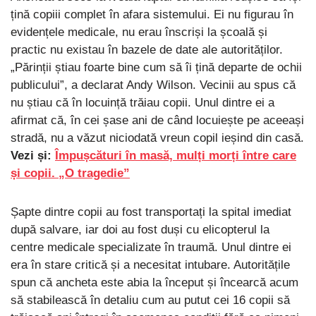
țină copiii complet în afara sistemului. Ei nu figurau în
evidențele medicale, nu erau înscriși la școală și
practic nu existau în bazele de date ale autorităților.
„Părinții știau foarte bine cum să îi țină departe de ochii
publicului”, a declarat Andy Wilson. Vecinii au spus că
nu știau că în locuință trăiau copii. Unul dintre ei a
afirmat că, în cei șase ani de când locuiește pe aceeași
stradă, nu a văzut niciodată vreun copil ieșind din casă.
Vezi și:
Împușcături în masă, mulți morți între care
și copii. „O tragedie”
Șapte dintre copii au fost transportați la spital imediat
după salvare, iar doi au fost duși cu elicopterul la
centre medicale specializate în traumă. Unul dintre ei
era în stare critică și a necesitat intubare. Autoritățile
spun că ancheta este abia la început și încearcă acum
să stabilească în detaliu cum au putut cei 16 copii să