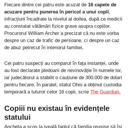
Fiecare dintre cei patru este acuzat de
16 capete de
acuzare pentru punerea în pericol a unui copil
,
infracțiuni încadrate la nivelul al doilea, după ce medicii
au constatat vătămări fizice grave asupra copiilor.
Procurorul William Archer a precizat că nu este vorba
despre un caz de trafic de persoane, ci despre un caz
de abuz petrecut în interiorul familiei.
Cei patru suspecți au comparut în fața instanței, unde
au fost declarate pledoarii de nevinovăție în numele lor,
iar judecătorul a stabilit o cauțiune de 300.000 de dolari
pentru fiecare. În paralel, statul Ohio a obținut custodia
temporară a tuturor celor 16 copii, scrie
The Guardian.
Copiii nu existau în evidențele
statului
Ancheta a scos la iveală faptul că familia reușise să își