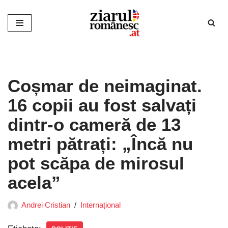
Sari
la
conținut
Coșmar de neimaginat.
16 copii au fost salvați
dintr-o cameră de 13
metri pătrați: „Încă nu
pot scăpa de mirosul
acela”
Andrei Cristian
Internațional