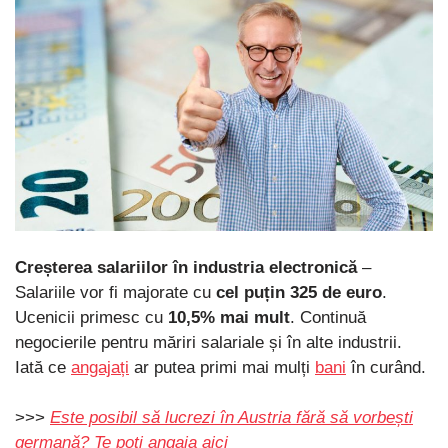
Creșterea salariilor în industria electronică
–
Salariile vor fi majorate cu
cel puțin 325 de euro
.
Ucenicii primesc cu
10,5% mai mult
. Continuă
negocierile pentru măriri salariale și în alte industrii.
Iată ce
angajați
ar putea primi mai mulți
bani
în curând.
>>>
Este posibil să lucrezi în Austria fără să vorbești
germană? Te poți angaja aici