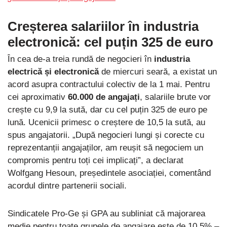
Creșterea salariilor în industria
electronică
: cel puțin 325 de euro
În cea de-a treia rundă de negocieri în
industria
electrică și electronică
de miercuri seară, a existat un
acord asupra contractului colectiv de la 1 mai. Pentru
cei aproximativ
60.000 de angajați
, salariile brute vor
crește cu 9,9 la sută, dar cu cel puțin 325 de euro pe
lună. Ucenicii primesc o creștere de 10,5 la sută, au
spus angajatorii. „După negocieri lungi și corecte cu
reprezentanții angajaților, am reușit să negociem un
compromis pentru toți cei implicați”, a declarat
Wolfgang Hesoun, președintele asociației, comentând
acordul dintre partenerii sociali.
Sindicatele Pro-Ge și GPA au subliniat că majorarea
medie pentru toate grupele de angajare este de 10,5% –