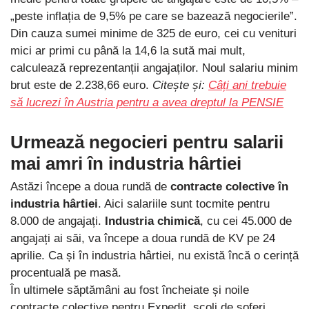
„peste inflația de 9,5% pe care se bazează negocierile”.
Din cauza sumei minime de 325 de euro, cei cu venituri
mici ar primi cu până la 14,6 la sută mai mult,
calculează reprezentanții angajaților. Noul salariu minim
brut este de 2.238,66 euro.
Citește și:
Câți ani trebuie
să lucrezi în Austria pentru a avea dreptul la PENSIE
Urmează negocieri pentru salarii
mai amri în industria hârtiei
Astăzi începe a doua rundă de
contracte colective în
industria hârtiei
. Aici salariile sunt tocmite pentru
8.000 de angajați.
Industria chimică
, cu cei 45.000 de
angajați ai săi, va începe a doua rundă de KV pe 24
aprilie. Ca și în industria hârtiei, nu există încă o cerință
procentuală pe masă.
În ultimele săptămâni au fost încheiate și noile
contracte colective pentru Expedit, școli de șoferi,