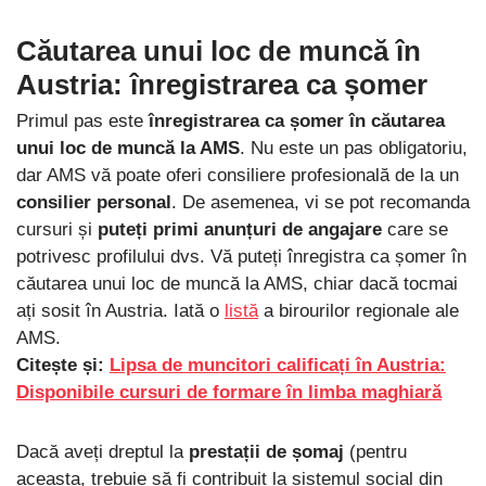
Căutarea unui loc de muncă
în
Austria
: înregistrarea ca șomer
Primul pas este
înregistrarea ca șomer în căutarea
unui loc de muncă la AMS
. Nu este un pas obligatoriu,
dar AMS vă poate oferi consiliere profesională de la un
consilier personal
. De asemenea, vi se pot recomanda
cursuri și
puteți primi anunțuri de angajare
care se
potrivesc profilului dvs. Vă puteți înregistra ca șomer în
căutarea unui loc de muncă la AMS, chiar dacă tocmai
ați sosit în Austria. Iată o
listă
a birourilor regionale ale
AMS.
Citește și:
Lipsa de muncitori calificați în Austria:
Disponibile cursuri de formare în limba maghiară
Dacă aveți dreptul la
prestații de șomaj
(pentru
aceasta, trebuie să fi contribuit la sistemul social din