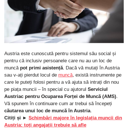
Austria este cunoscută pentru sistemul său social și
pentru că inclusiv persoanele care nu au un loc de
muncă
pot primi asistență
. Dacă vă mutați în Austria
sau v-ați pierdut locul de
muncă
, există instrumente pe
care le puteți folosi pentru a vă ajuta să intrați din nou
pe piața muncii – în special cu ajutorul
Serviciul
Austriac pentru Ocuparea Forței de Muncă (AMS)
.
Vă spunem în continuare cum ar trebui să începeți
căutarea unui loc de muncă
în Austria
.
Citiți și ►
Schimbări majore în legislația muncii din
Austria: toți angajații trebuie să afle