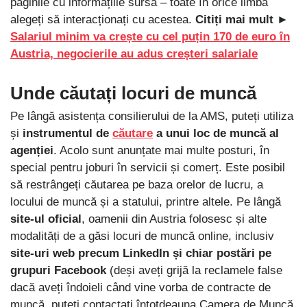
paginile cu informațiile sursă – toate în orice limbă
alegeți să interacționați cu acestea.
Citiți mai mult ►
Salariul minim va crește cu cel puțin 170 de euro în
Austria, negocierile au adus creșteri salariale
Unde căutați locuri de muncă
Pe lângă asistența consilierului de la AMS, puteți utiliza
și
instrumentul de
căutare
a unui loc de muncă al
agenției
. Acolo sunt anunțate mai multe posturi, în
special pentru joburi în servicii și comerț. Este posibil
să restrângeți căutarea pe baza orelor de lucru, a
locului de muncă și a statului, printre altele. Pe lângă
site-ul oficial
, oamenii din Austria folosesc și alte
modalități de a găsi locuri de muncă online, inclusiv
site-uri web precum LinkedIn și chiar postări pe
grupuri Facebook
(deși aveți grijă la reclamele false
dacă aveți îndoieli când vine vorba de contracte de
muncă, puteți contactați întotdeauna Camera de Muncă