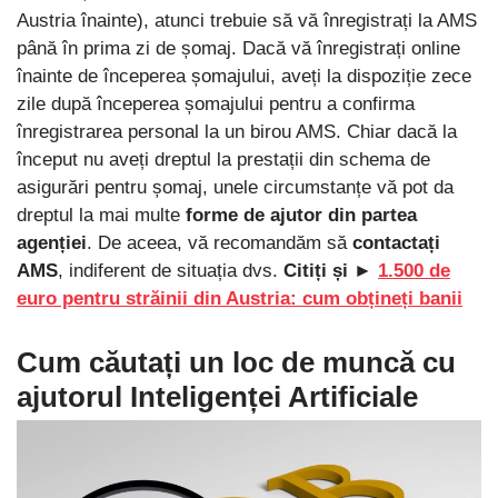
Austria înainte), atunci trebuie să vă înregistrați la AMS
până în prima zi de șomaj. Dacă vă înregistrați online
înainte de începerea șomajului, aveți la dispoziție zece
zile după începerea șomajului pentru a confirma
înregistrarea personal la un birou AMS. Chiar dacă la
început nu aveți dreptul la prestații din schema de
asigurări pentru șomaj, unele circumstanțe vă pot da
dreptul la mai multe
forme de ajutor din partea
agenției
. De aceea, vă recomandăm să
contactați
AMS
, indiferent de situația dvs.
Citiți și ►
1.500 de
euro pentru străinii din Austria: cum obțineți banii
Cum căutați un loc de muncă cu
ajutorul Inteligenței Artificiale