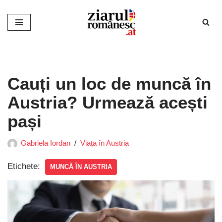
Sari
la
conținut
Cauți un loc de muncă în
Austria? Urmează acești
pași
Gabriela Iordan
Viața în Austria
Etichete:
MUNCĂ ÎN AUSTRIA