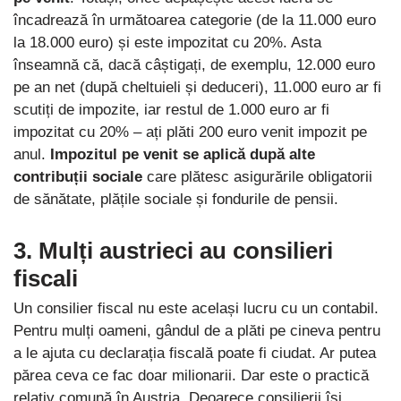
încadrează în următoarea categorie (de la 11.000 euro
la 18.000 euro) și este impozitat cu 20%. Asta
înseamnă că, dacă câștigați, de exemplu, 12.000 euro
pe an net (după cheltuieli și deduceri), 11.000 euro ar fi
scutiți de impozite, iar restul de 1.000 euro ar fi
impozitat cu 20% – ați plăti 200 euro venit impozit pe
anul.
Impozitul pe venit se aplică după alte
contribuții sociale
care plătesc asigurările obligatorii
de sănătate, plățile sociale și fondurile de pensii.
3. Mulți austrieci au consilieri
fiscali
Un consilier fiscal nu este același lucru cu un contabil.
Pentru mulți oameni, gândul de a plăti pe cineva pentru
a le ajuta cu declarația fiscală poate fi ciudat. Ar putea
părea ceva ce fac doar milionarii. Dar este o practică
relativ comună în Austria. Deoarece consilierii își