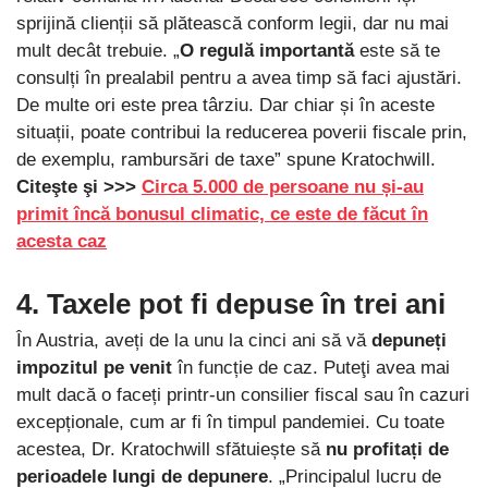
sprijină clienții să plătească conform legii, dar nu mai
mult decât trebuie. „
O regulă importantă
este să te
consulți în prealabil pentru a avea timp să faci ajustări.
De multe ori este prea târziu. Dar chiar și în aceste
situații, poate contribui la reducerea poverii fiscale prin,
de exemplu, rambursări de taxe” spune Kratochwill.
Citeşte şi >>>
Circa 5.000 de persoane nu și-au
primit încă bonusul climatic, ce este de făcut în
acesta caz
4. Taxele pot fi depuse în trei ani
În Austria, aveți de la unu la cinci ani să vă
depuneți
impozitul pe venit
în funcție de caz. Puteţi avea mai
mult dacă o faceți printr-un consilier fiscal sau în cazuri
excepționale, cum ar fi în timpul pandemiei. Cu toate
acestea, Dr. Kratochwill sfătuiește să
nu profitați de
perioadele lungi de depunere
. „Principalul lucru de