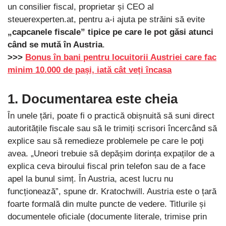
un consilier fiscal, proprietar și CEO al
steuerexperten.at, pentru a-i ajuta pe străini să evite
„capcanele fiscale” tipice pe care le pot găsi atunci
când se mută în Austria
.
>>>
Bonus în bani pentru locuitorii Austriei care fac
minim 10.000 de pași, iată cât veți încasa
1. Documentarea este cheia
În unele țări, poate fi o practică obișnuită să suni direct
autoritățile fiscale sau să le trimiți scrisori încercând să
explice sau să remedieze problemele pe care le poţi
avea. „Uneori trebuie să depășim dorința expaților de a
explica ceva biroului fiscal prin telefon sau de a face
apel la bunul simț. În Austria, acest lucru nu
funcționează”, spune dr. Kratochwill. Austria este o țară
foarte formală din multe puncte de vedere. Titlurile și
documentele oficiale (documente literale, trimise prin