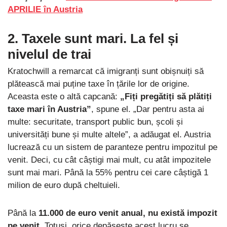
APRILIE în Austria
2. Taxele sunt mari. La fel și
nivelul de trai
Kratochwill a remarcat că imigranți sunt obișnuiți să
plătească mai puține taxe în țările lor de origine.
Aceasta este o altă capcană:
„Fiți pregătiți să plătiți
taxe mari în Austria”
, spune el. „Dar pentru asta ai
multe: securitate, transport public bun, școli și
universități bune și multe altele”, a adăugat el. Austria
lucrează cu un sistem de paranteze pentru impozitul pe
venit. Deci, cu cât câștigi mai mult, cu atât impozitele
sunt mai mari. Până la 55% pentru cei care câștigă 1
milion de euro după cheltuieli.
Până la
11.000 de euro venit anual, nu există impozit
pe venit
. Totuși, orice depășește acest lucru se