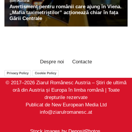
Despre noi
Contacte
Privacy Policy
Cookie Policy
© 2017–2026 Ziarul Românesc Austria – Știri de ultimă
oră din Austria și Europa în limba română | Toate
drepturile rezervate
Publicat de New European Media Ltd
info@ziarulromanesc.at
Stock images by
DepositPhotos
.