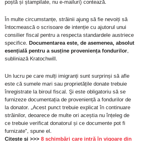
poștă și ștampilate, nu e-mailuri) contează.
În multe circumstanțe, străinii ajung să fie nevoiți să
întocmească o scrisoare de intenție cu ajutorul unui
consilier fiscal pentru a respecta standardele austriece
specifice.
Documentarea este, de asemenea, absolut
esențială pentru a susține proveniența fondurilor
,
subliniază Kratochwill.
Un lucru pe care mulți imigranți sunt surprinși să afle
este că sumele mari sau proprietățile donate trebuie
înregistrate la biroul fiscal. Şi este obligatoriu să se
furnizeze documentația de proveniență a fondurilor de
la donator. „Acest punct trebuie explicat în continuare
străinilor, deoarece de multe ori aceștia nu înțeleg de
ce trebuie verificat donatorul și ce documente pot fi
furnizate”, spune el.
Citeşte şi >>>
8 schimbări care intră în vigoare din