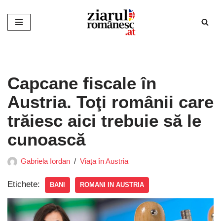
Sari
la
conținut
Capcane fiscale în
Austria. Toţi românii care
trăiesc aici trebuie să le
cunoască
Gabriela Iordan
Viața în Austria
Etichete:
BANI
ROMANI IN AUSTRIA