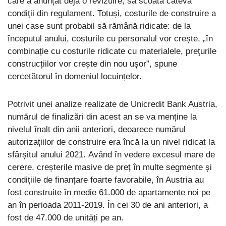
care a anunțat deja o revizuire, să scoată câteva
condiţii din regulament. Totuși, costurile de construire a
unei case sunt probabil să rămână ridicate: de la
începutul anului, costurile cu personalul vor crește, „în
combinație cu costurile ridicate cu materialele, preţurile
construcțiilor vor crește din nou ușor”, spune
cercetătorul în domeniul locuințelor.
Potrivit unei analize realizate de Unicredit Bank Austria,
numărul de finalizări din acest an se va menține la
nivelul înalt din anii anteriori, deoarece numărul
autorizațiilor de construire era încă la un nivel ridicat la
sfârșitul anului 2021. Având în vedere excesul mare de
cerere, creșterile masive de preț în multe segmente și
condițiile de finanțare foarte favorabile, în Austria au
fost construite în medie 61.000 de apartamente noi pe
an în perioada 2011-2019. În cei 30 de ani anteriori, a
fost de 47.000 de unități pe an.