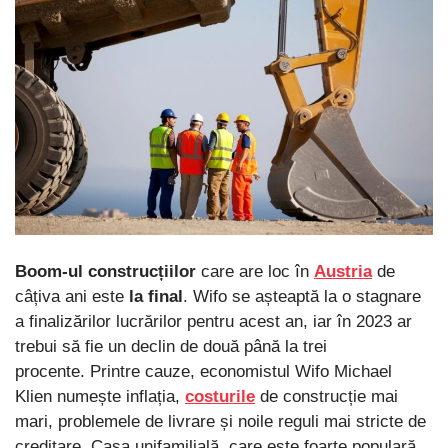
Boom-ul construcțiilor
care are loc în
Austria
de
câțiva ani este
la final
. Wifo se așteaptă la o stagnare
a finalizărilor lucrărilor pentru acest an, iar în 2023 ar
trebui să fie un declin de două până la trei
procente. Printre cauze, economistul Wifo Michael
Klien numește inflația,
costurile
de construcție mai
mari, problemele de livrare și noile reguli mai stricte de
creditare. Casa unifamilială, care este foarte populară