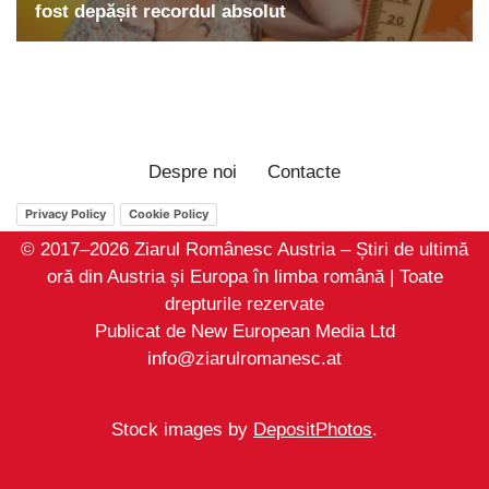
Despre noi
Contacte
Privacy Policy
Cookie Policy
© 2017–2026 Ziarul Românesc Austria – Știri de ultimă
oră din Austria și Europa în limba română | Toate
drepturile rezervate
Publicat de New European Media Ltd
info@ziarulromanesc.at
Stock images by
DepositPhotos
.