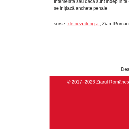
întemeiată sau dacă sunt îndeplinite 
se inițiază anchete penale.
surse:
kleinezeitung.at
, ZiarulRoman
Des
© 2017–2026 Ziarul Românesc Au