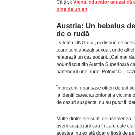
Citiți și:
Viena, educator acuzat că ar
bine de un an
Austria: Un bebeluș de
de o rudă
Datorită ONG-ului, ei dispun de aceste
„care sunt abuzați sexual, unde altfel
relatează un caz șocant. „Cel mai rău
nou-născut din Austria Superioară car
partenerul unei rude. Potrivit Ö1, caz
În prezent, doar șase ofițeri de poliț
la identificarea autorilor și a victime
de cazuri suspecte, nu au putut fi ide
Multe dintre ele sunt, de asemenea, ne
avem suspiciuni sau în care este clar 
acestea, nu există doar o lipsă de p