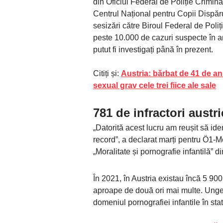
din Oficiul Federal de Poliție Crimina
Centrul Național pentru Copii Dispăr
sesizări către Biroul Federal de Poli
peste 10.000 de cazuri suspecte în a
putut fi investigați până în prezent.
Citiți și:
Austria: bărbat de 41 de an
sexual grav cele trei fiice ale sale
781 de infractori austri
„Datorită acest lucru am reușit să ide
record”, a declarat marți pentru Ö1-
„Moralitate și pornografie infantilă” d
În 2021, în Austria existau încă 5 90
aproape de două ori mai multe. Unge
domeniul pornografiei infantile în stat