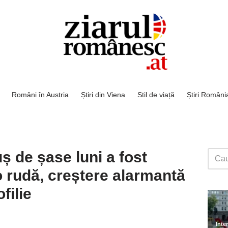
Români în Austria
Știri din Viena
Stil de viață
Știri Români
ș de șase luni a fost
o rudă, creștere alarmantă
filie