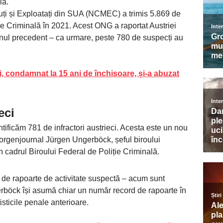
lă.
uți și Exploatați din SUA (NCMEC) a trimis 5.869 de
ție Criminală în 2021. Acest ONG a raportat Austriei
nul precedent – ca urmare, peste 780 de suspecți au
i, condamnat la 15 ani de închisoare, și-a abuzat
eci
ntificăm 781 de infractori austrieci. Acesta este un nou
Morgenjournal Jürgen Ungerböck, șeful biroului
in cadrul Biroului Federal de Poliție Criminală.
0 de rapoarte de activitate suspectă – acum sunt
rböck își asumă chiar un număr record de rapoarte în
isticile penale anterioare.