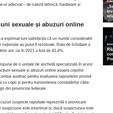
w-ul adecvat – de natură tehnică: hardware și
iuni sexuale și abuzuri online
i-a exprimat luni satisfacția că un număr considerabil
r naționale au putut fi rezolvate. Rata de lichidare a
imii ani, iar în 2021 a fost de 92,4%.
dispune de o unitate de anchetă specializată în acest
racțiuni sexuale și abuzuri online asupra copiilor.
central austriac pentru evaluarea rapoartelor privind
l cu copii și pentru transmiterea constatărilor către
ii din provinciile federale.
cazuri suspecte raportate reprezintă o provocare
e suspiciune este examinat și, dacă suspiciunea este