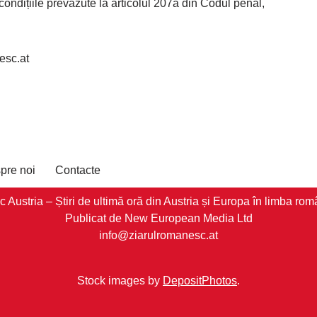
condițiile prevăzute la articolul 207a din Codul penal,
esc.at
pre noi
Contacte
stria – Știri de ultimă oră din Austria și Europa în limba româ
Publicat de New European Media Ltd
info@ziarulromanesc.at
Stock images by
DepositPhotos
.