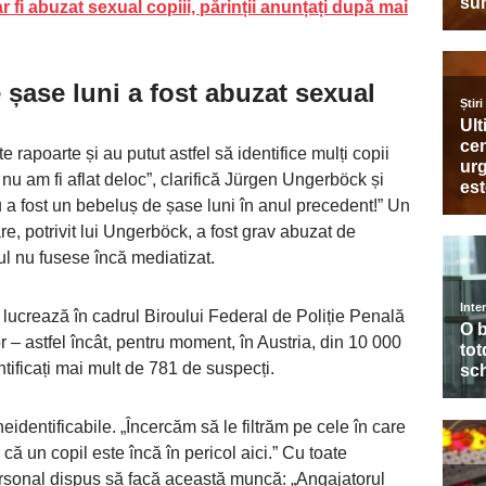
 fi abuzat sexual copiii, părinții anunțați după mai
 șase luni a fost abuzat sexual
 rapoarte și au putut astfel să identifice mulți copii
 nu am fi aflat deloc”, clarifică Jürgen Ungerböck și
 a fost un bebeluș de șase luni în anul precedent!” Un
e, potrivit lui Ungerböck, a fost grav abuzat de
ul nu fusese încă mediatizat.
ie lucrează în cadrul Biroului Federal de Poliție Penală
lor – astfel încât, pentru moment, în Austria, din 10 000
ntificați mai mult de 781 de suspecți.
identificabile. „Încercăm să le filtrăm pe cele în care
că un copil este încă în pericol aici.” Cu toate
ersonal dispus să facă această muncă: „Angajatorul