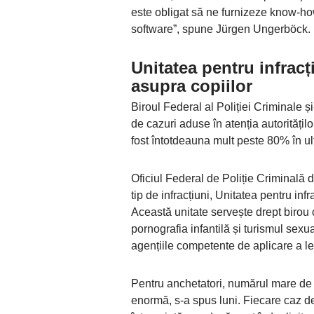
este obligat să ne furnizeze know-ho
software”, spune Jürgen Ungerböck.
Unitatea pentru infracț
asupra copiilor
Biroul Federal al Poliției Criminale ș
de cazuri aduse în atenția autoritățilo
fost întotdeauna mult peste 80% în ult
Oficiul Federal de Poliție Criminală 
tip de infracțiuni, Unitatea pentru inf
Această unitate servește drept birou 
pornografia infantilă și turismul sexua
agențiile competente de aplicare a leg
Pentru anchetatori, numărul mare de 
enormă, s-a spus luni. Fiecare caz d